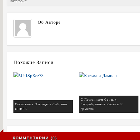
Категория:
Об Авторе
Похожие Записи
С Праздником Святых
Состоялось Очередное Собрание
Бессребреников Косьмы И
ОПВРК
Дамиана
КОММЕНТАРИИ (0)