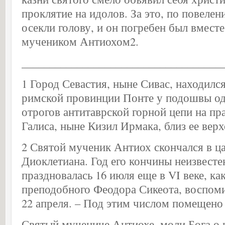
проклятие на идолов. За это, по повеле
осекли голову, и он погребен был вместе
мучеником Антиохом2.
____________________________________
1 Город Севастия, ныне Сивас, находилс
римской провинции Понте у подошвы од
отрогов антитаврской горной цепи на пр
Галиса, ныне Кизил Ирмака, близ ее верх
2 Святой мученик Антиох скончался в ц
Диоклетиана. Год его кончины неизвесте
праздновалась 16 июля еще в VI веке, ка
преподобного Феодора Сикеота, воспом
22 апреля. – Под этим числом помещено 
Святый мучениче Антиохе, моли Бога о 