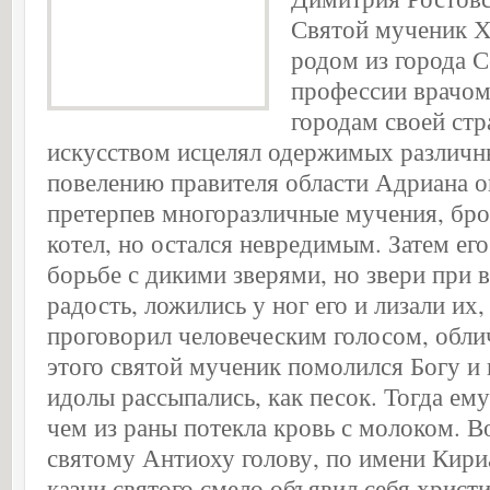
Святой мученик Х
родом из города С
профессии врачом,
городам своей ст
искусством исцелял одержимых различн
повелению правителя области Адриана о
претерпев многоразличные мучения, бро
котел, но остался невредимым. Затем ег
борьбе с дикими зверями, но звери при 
радость, ложились у ног его и лизали их,
проговорил человеческим голосом, обли
этого святой мученик помолился Богу и 
идолы рассыпались, как песок. Тогда ему
чем из раны потекла кровь с молоком. В
святому Антиоху голову, по имени Кириа
казни святого смело объявил себя христ