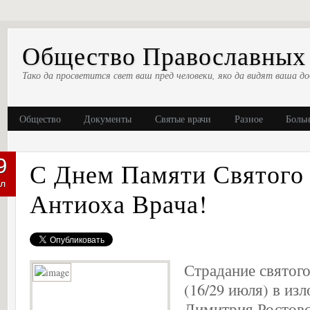
Общество Православных 
Тако да просветится свет ваш пред человеки, яко да видят ваша до
Общество
Документы
Святые врачи
Разное
Боль
9
С Днем Памяти Святого
л
Антиоха Врача!
Страдание святог
(16/29 июля) в из
Димитрия Ростовс