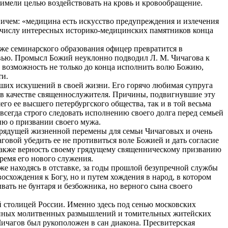
имели целью воздействовать на кровь и кровообращение.
чем: «медицина есть искусство предупреждения и излечения
 к числу интересных историко-медицинских памятников конца
аже семинарского образования офицер превратится в
овью. Промысл Божий неуклонно подводил Л. М. Чичагова к
 возможность не только до конца исполнить волю Божию,
ти.
ших искушений в своей жизни. Его горячо любимая супруга
 в качестве священнослужителя. Причины, подвигнувшие эту
го ее высшего петербургского общества, так и в той весьма
всегда строго следовать исполнению своего долга перед семьей
ию о призвании своего мужа.
грядущей жизненной перемены для семьи Чичаговых и очень
говой убедить ее не противиться воле Божией и дать согласие
 также верность своему грядущему священническому призванию
бремя его нового служения.
уже находясь в отставке, за годы прошлой безупречной службы
восхождения к Богу, но и путем хождения в народ, в котором
вать не бунтаря и безбожника, но верного сына своего
ой столицей России. Именно здесь под сенью московских
венных молитвенных размышлений и томительных житейских
Чичагов был рукоположен в сан диакона. Пресвитерская