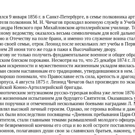
ся 9 января 1856 г. в Санкт-Петербурге, в семье полковника а
ителя полковник М. Н. Чичагов проходил военную службу в Учеб
ксандра Невского при Михайловском артиллерийском училище. То
ому ведомству, оказалось весьма символичным для всей дальне
ю и Отечеству на поле брани, и именно это служение воина стал
ю своей семьи, отрок Леонид после нескольких лет учебы в Пер
ием 28 июня того же года в пажи к Высочайшему двору.
ову не только получить фундаментальное военное и общее обра
им блеском пороками. Несмотря на то, что 25 декабря 1874 г. 
ым искренности и мужественности жизненным укладом явилась 
зан своим наставникам его традициями, утвердившимися в нем.
хорошо понимали, что Православие есть сила, крепость и драг
пуса, 4 августа 1875 г. Леонид Чичагов был произведен по экза
ейской Конно-Артиллерийской бригады.
иотическим энтузиазмом русско-турецкая война уже летом 1876 г
ым жизненным испытанием для будущего Святителя. Оказавшись 
и поручики и отмеченный несколькими боевыми наградами Л. М.
влял высокий личный героизм. Однако, не героика войны и даж
рых были впоследствии посвящены «Дневник пребывания Царя-Ос
тителя, стали главными темами размышлений молодого офицера 
е безвременной кончины его отца и во всей остроте поставленн
оинов, полагавших души свои за славянских братьев, наконец, 