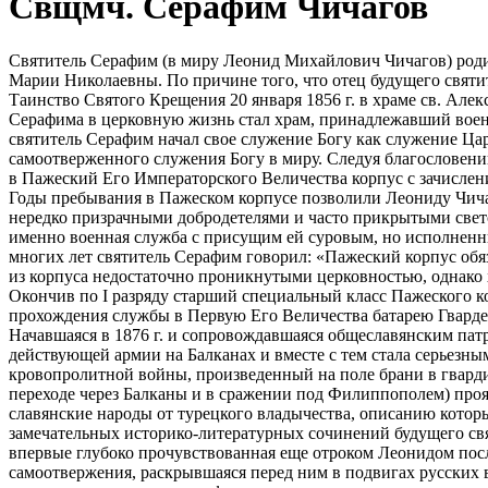
Свщмч. Серафим Чичагов
Святитель Серафим (в миру Леонид Михайлович Чичагов) родил
Марии Николаевны. По причине того, что отец будущего свят
Таинство Святого Крещения 20 января 1856 г. в храме св. Але
Серафима в церковную жизнь стал храм, принадлежавший военн
святитель Серафим начал свое служение Богу как служение Цар
самоотверженного служения Богу в миру. Следуя благословени
в Пажеский Его Императорского Величества корпус с зачислен
Годы пребывания в Пажеском корпусе позволили Леониду Чичаг
нередко призрачными добродетелями и часто прикрытыми светск
именно военная служба с присущим ей суровым, но исполненн
многих лет святитель Серафим говорил: «Пажеский корпус обя
из корпуса недостаточно проникнутыми церковностью, однако 
Окончив по I разряду старший специальный класс Пажеского кор
прохождения службы в Первую Его Величества батарею Гвард
Начавшаяся в 1876 г. и сопровождавшаяся общеславянским патр
действующей армии на Балканах и вместе с тем стала серьезн
кровопролитной войны, произведенный на поле брани в гварди
переходе через Балканы и в сражении под Филиппополем) проя
славянские народы от турецкого владычества, описанию кото
замечательных историко-литературных сочинений будущего свя
впервые глубоко прочувствованная еще отроком Леонидом посл
самоотвержения, раскрывшаяся перед ним в подвигах русских в