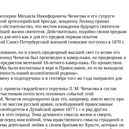
ртиллерии Михаила Никифоровича Чичагова и его супруги
ной артиллерийской бригаде, младенец Леонид принял
 обстоятельство, что местом вхождения будущего святителя
йшей жизни святителя. Действительно, подобно своим предкам
о для него как и для его предков первым опытом
вой Санкт-Петербургской военной гимназии поступил в 1870 г.
зование, но и узнать придворный высший свет со всеми его
Леонид Чичагов был произведен в камер-пажи, не придворная, а
предметом мечтаний 18-летнего камер-пажа. По прошествии
 Мы были воспитаны в вере и Православии, но если выходили
оценность нашей возлюбленной родины».
мену в подпоручики и в сентябре того же года направлен для
. привела гвардейского поручика Л. М. Чичагова в состав
участником почти всех основных событий этой
 Чичагов неоднократно (как это, например, имело место при
е не миссия русской армии, освободившей православные
вободителя в Дунайской армии 1877 г.» и ряд других
в этот период. Тема духовного смысла жизни и смерти,
ая перед ним войной, тема нравственного смысла страданий и
тема деятельной любви к своим братьям во Христе, которых он