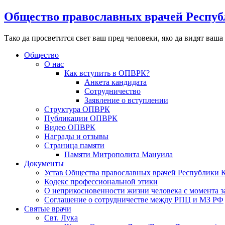
Общество православных врачей Респуб
Тако да просветится свет ваш пред человеки, яко да видят ваша
Общество
О нас
Как вступить в ОПВРК?
Анкета кандидата
Сотрудничество
Заявление о вступлении
Структура ОПВРК
Публикации ОПВРК
Видео ОПВРК
Награды и отзывы
Страница памяти
Памяти Митрополита Мануила
Документы
Устав Общества православных врачей Республики 
Кодекс профессиональной этики
О неприкосновенности жизни человека с момента з
Соглашение о сотрудничестве между РПЦ и МЗ РФ
Святые врачи
Свт. Лука