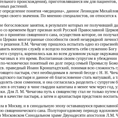
тельного происхождения), приготовлявшиеся им для пациентов, 
нных растений.
 определение понятия «медицина», данное Леонидом Михайлови
потерял своего значения. По мнению специалистов, он относится
ие богословские занятия, в результате которых не получивший д
го со временем будет признан всей Русской Православной Церк
 о принятии священного сана, осуществив которое, он получал
аго Церкви многогранные способности своей незаурядной личнос
о решения Л.М. Чичагову пришлось испытать одно из серьезней
авить военную службу и всецело посвятить себя служению Богу
го супруга, коренились как во всем духовном укладе окружавше
чаговых в это время. Воспитанная своим супругом в убеждении 
м по-человечески понятный ею долг перед семьей Промыслу Бож
 св. праведный Иоанн Кронштадтский, понимая всю сложность 
ящего пастыря, счел необходимым в личной беседе с Н. Н. Чича
адтского пастыря и данное ей благословение стать матушкой, а
долеть свои сомнения, и она согласилась разделить с супругом 
ен в отставку в чине гвардии капитана и менее чем через год, 
и. Для Л. М. Чичагова путь к священству стал не только путем 
 в качестве пастыря, а затем и архипастыря предстояло воспиты
ехала в Москву, и в синодальную эпоху остававшуюся православн
ятию священнического сана. Полуторогодовому периоду вдохно
а в Московском Синодальном храме Двунадесяти апостолов Л.М. 