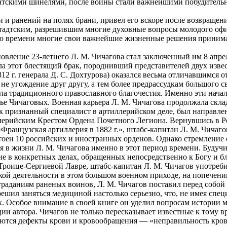
лдатскими шинелями, после войны стали важнейшими побудител
и ранений на полях брани, привел его вскоре после возвращения
адтским, разрешившим многие духовные вопросы молодого офи
ого времени многие свои важнейшие жизненные решения принима
ление 23-летнего Л. М. Чичагова стал заключенный им 8 апреля
ла этот блестящий брак, породнивший представителей двух изв
 г. генерала Д. С. Дохтурова) оказался весьма отличавшимся от
не угождение друг другу, а тем более предрассудкам большого св
ала традиционного православного благочестия. Именно эти нача
е Чичаговых. Военная карьера Л. М. Чичагова продолжала склад
ак признанный специалист в артиллерийском деле, был направле
рийским Крестом Ордена Почетного Легиона. Вернувшись в Ро
Французская артиллерия в 1882 г.», штабс-капитан Л. М. Чичаг
стоен 10 российских и иностранных орденов. Однако стремление
я в жизни Л. М. Чичагова именно в этот период времени. Будуч
е в конкретных делах, обращенных непосредственно к Богу и бл
Троице-Сергиевой Лавре, штабс-капитан Л. М. Чичагов употреби
ской деятельности в этом большом военном приходе, на попечен
раданиям раненых воинов, Л. М. Чичагов поставил перед собой
шил заняться медициной настолько серьезно, что, не имея специ
х. Особое внимание в своей книге он уделил вопросам истории
ии автора. Чичагов не только пересказывает известные к тому 
ляются дефекты крови и кровообращения — «неправильность кр