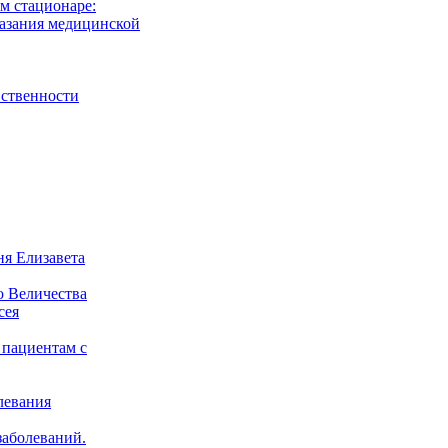
м стационаре:
азания медицинской
вственности
я Елизавета
о Величества
сея
 пациентам с
левания
заболеваний.