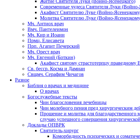
Житие Святителя Луки (Воино-Ясенецкого)
Современные чудеса Святителя Луки (Войно-
Акафист Святителю Луке (Войно-Ясенецкому
Молитва Святителю Луке (Войно-Ясенецкому
Мч. Антиох врач
Вмч. Пантелеимон
Мч. Кир и Иоанн
Прмц. Елисавета
Прп. Агапит Печерский
Мч. Орест врач
Мч. Евгений (Боткин)
Акафист святому страстотерпцу праведному 
Св. бесср. Косма и Дамиан
Свщмч. Серафим Чичагов
Разное
Библия о врачах и медицине
О врачах
Богослужебные тексты
Чин благословения лечебницы
Чин молебного пения пред хирургическим де
Прошение и молитва для благодарственного 
случаю успешного совершения хирургическо
Доклады ОПВРК
Святитель-хирург
Коморбидность психических и соматиче