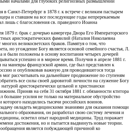
ьными началами для глубоких религиозных размышлений
 в Санкт-Петербург в 1878 г. к встрече с великим пастырем
цера и ставшим на все последующие годы непререкаемым
л лишь с благословения св. праведного Иоанна
 1879 г. брак с дочерью камергера Двора Его Императорского
естных аристократических фамилий (Наталия Николаевна
 многих великосветских браков. Памятуя о том, что
ета, но угождение Богу является основой семейного счастья, Л.
ла и были положены в основу воспитания четырех дочерей
ываться успешно и в мирное время. Получив в апреле 1881 г.
н на маневры французской армии, где был представлен к
ссию и опубликовав важную для проводившегося тогда
ов мог рассчитывать на дальнейшее продвижение по ступеням
 обратить все силы своей даровитой личности на служение Богу
и натурой аристократически цельной и христиански
ижним. Приняв на себя 31 октября 1881 г. обязанности ктитора
л большие усилия не только на материальное обустройство
ии которого находились тысячи российских воинов.
 задачу овладеть медицинскими знаниями для оказания помощи
ального образования, он разработал свою систему лечения и
 медицины, осветил опыт народной медицины. Труд поражает
времени достижения, но и пытается выдвинуть новые теории.
овообращения является побуждающей причиной ко