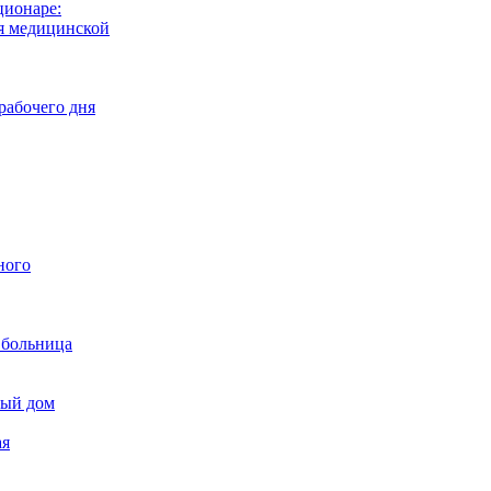
ционаре:
я медицинской
рабочего дня
ного
 больница
ный дом
ая