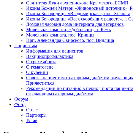
Святителя Луки архиепископа Крымского, БСМП
Иконы Божией Матери «Живоносный источник», 
Иконы Богородицы «Владимирская», пос. Хелюля
Иконы Богородицы «Всех скорбящих радосте», г. С
Домовая часовня дома-интерната для ветеранов
Молельная комната, ж/д больница г. Кемь
Молельная комната, пос. Кривцы
Прп. Александра Свирского, пос. Видлица
Пациентам
Информация для пациентов
Вакцинопрофилактика
О грехе аборта
О гематогене
О курении
Советы пациентам с сахарным диабетом, желающи
Причаститься
Рекомендации по питанию в период поста пациента
страдающим сахарным диабетом
Форум
Фонд
О нас
Партнеры
Устав