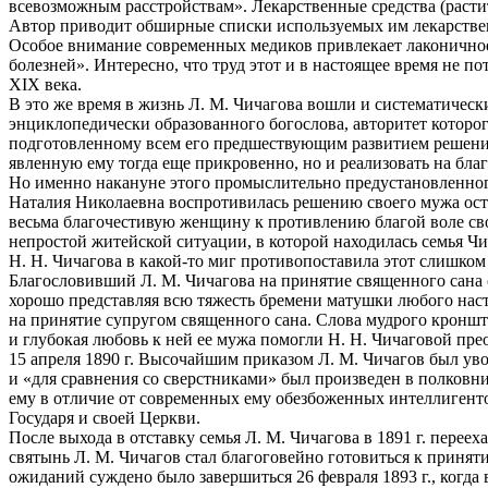
всевозможным расстройствам». Лекарственные средства (расти
Автор приводит обширные списки используемых им лекарстве
Особое внимание современных медиков привлекает лаконичное
болезней». Интересно, что труд этот и в настоящее время не 
XIX века.
В это же время в жизнь Л. М. Чичагова вошли и систематическ
энциклопедически образованного богослова, авторитет которо
подготовленному всем его предшествующим развитием решению
явленную ему тогда еще прикровенно, но и реализовать на бл
Но именно накануне этого промыслительно предустановленног
Наталия Николаевна воспротивилась решению своего мужа ост
весьма благочестивую женщину к противлению благой воле свое
непростой житейской ситуации, в которой находилась семья Чи
Н. Н. Чичагова в какой-то миг противопоставила этот слишко
Благословивший Л. М. Чичагова на принятие священного сана
хорошо представляя всю тяжесть бремени матушки любого насто
на принятие супругом священного сана. Слова мудрого кроншт
и глубокая любовь к ней ее мужа помогли Н. Н. Чичаговой прео
15 апреля 1890 г. Высочайшим приказом Л. М. Чичагов был увол
и «для сравнения со сверстниками» был произведен в полковник
ему в отличие от современных ему обезбоженных интеллигентов
Государя и своей Церкви.
После выхода в отставку семья Л. М. Чичагова в 1891 г. пере
святынь Л. М. Чичагов стал благоговейно готовиться к прин
ожиданий суждено было завершиться 26 февраля 1893 г., когд