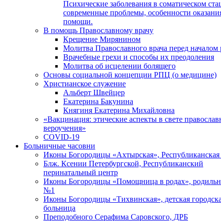
Психические заболевания в соматическом ста
современные проблемы, особенности оказани
помощи.
В помощь Православному врачу
Крещение Мирянином
Молитва Православного врача перед началом 
Врачебные грехи и способы их преодоления
Молитва об исцелении болящего
Основы социальной концепции РПЦ (о медицине)
Христианское служение
Альберт Швейцер
Екатерина Бакунина
Княгиня Екатерина Михайловна
«Вакцинация: этические аспекты в свете православ
вероучения»
COVID-19
Больничные часовни
Иконы Богородицы «Ахтырская», Республиканская
Блж. Ксении Петербургской, Республиканский
перинатальный центр
Иконы Богородицы «Помощница в родах», родиль
№1
Иконы Богородицы «Тихвинская», детская городск
больница
Преподобного Серафима Саровского, ДРБ