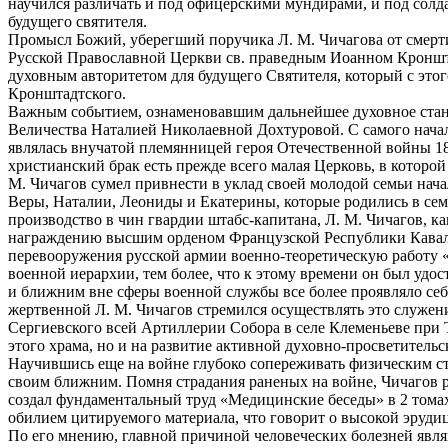
научился различать и под офицерскими мундирами, и под со
будущего святителя.
Промысл Божий, уберегший поручика Л. М. Чичагова от смерти 
Русской Православной Церкви св. праведным Иоанном Кроншт
духовным авторитетом для будущего Святителя, который с эт
Кронштадтского.
Важным событием, ознаменовавшим дальнейшее духовное станов
Величества Наталией Николаевной Дохтуровой. С самого нача
являлась внучатой племянницей героя Отечественной войны 1812
христианский брак есть прежде всего малая Церковь, в которой 
М. Чичагов сумел привнести в уклад своей молодой семьи нач
Веры, Наталии, Леониды и Екатерины, которые родились в семь
производство в чин гвардии штабс-капитана, Л. М. Чичагов, к
награждению высшим орденом Французской Республики Кавале
перевооружения русской армии военно-теоретическую работу «
военной иерархии, тем более, что к этому времени он был удо
и ближним вне сферы военной службы все более проявляло себ
жертвенной Л. М. Чичагов стремился осуществлять это служени
Сергиевского всей Артиллерии Собора в селе Клеменьеве при 
этого храма, но и на развитие активной духовно-просветитель
Научившись еще на войне глубоко сопереживать физическим ст
своим ближним. Помня страдания раненых на войне, Чичагов ре
создал фундаментальный труд «Медицинские беседы» в 2 тома
обилием цитируемого материала, что говорит о высокой эрудиц
По его мнению, главной причиной человеческих болезней яв