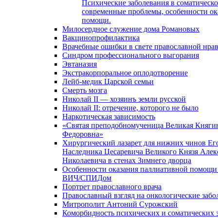
Психические заболевания в соматическо
современные проблемы, особенности ок
помощи.
Милосердное служение дома Романовых
Вакцинопрофилактика
Врачебные ошибки в свете православной нра
Синдром профессионального выгорания
Эвтаназия
Экстракорпоральное оплодотворение
Лейб-медик Царской семьи
Смерть мозга
Николай II — хозяинъ земли русской
Николай II: отречение, которого не было
Наркотическая зависимость
«Святая преподобномученица Великая Княгин
Федоровна»
Хирургический лазарет для нижних чинов Ег
Наследника Цесаревича Великого Князя Алек
Николаевича в стенах Зимнего дворца
Особенности оказания паллиативной помощи
ВИЧ/СПИДом
Портрет православного врача
Православный взгляд на онкологические забо
Митрополит Антоний Сурожский
Коморбидность психических и соматических 