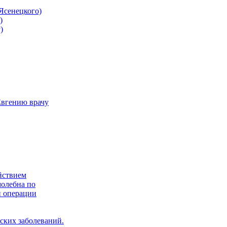
Ясенецкого)
)
)
Евгению врачу
йствием
молебна по
й операции
ских заболеваний.