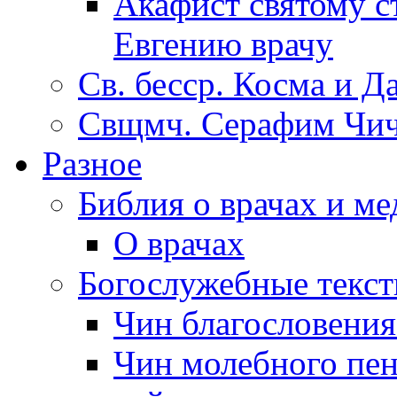
Акафист святому с
Евгению врачу
Св. бесср. Косма и Д
Свщмч. Серафим Чич
Разное
Библия о врачах и м
О врачах
Богослужебные текс
Чин благословени
Чин молебного пен