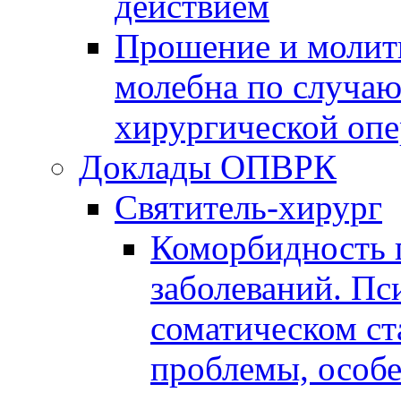
действием
Прошение и молитв
молебна по случа
хирургической оп
Доклады ОПВРК
Святитель-хирург
Коморбидность 
заболеваний. Пс
соматическом ст
проблемы, особ