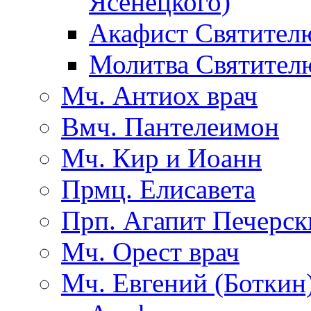
Ясенецкого)
Акафист Святител
Молитва Святител
Мч. Антиох врач
Вмч. Пантелеимон
Мч. Кир и Иоанн
Прмц. Елисавета
Прп. Агапит Печерск
Мч. Орест врач
Мч. Евгений (Боткин