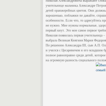
Николая Александровича выражают слова 
учительнице мальчика Александре Петров
детей оранжерейных цветов. Они должны
хорошенько, поблажки не давайте, спраши
особенности. Если что, то адресуйтесь п
не нужно. Мне нужны нормальные, здоров
первый кнут. Это мое самое первое требов
Николая появилась первая учительница –
выбрала Великая Княгиня Мария Федоров
По решению Александра III, сын А.П. Ол
и учился с Цесаревичем и его младшим 
полное равноправие среди детей, которо
на огромную разность социального полож