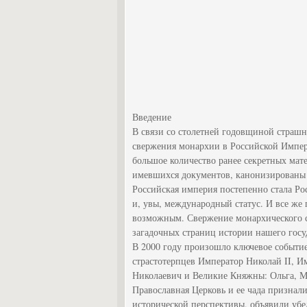
Введение
В связи со столетней годовщиной страшн
свержения монархии в Российской Импер
большое количество ранее секретных мат
имевшихся документов, канонизированы 
Российская империя постепенно стала Ро
и, увы, международный статус. И все же 
возможным. Свержение монархического с
загадочных страниц истории нашего госу
В 2000 году произошло ключевое событи
страстотерпцев Император Николай II, И
Николаевич и Великие Княжны: Ольга, Мар
Православная Церковь и ее чада признали
исторической перспективы, объявили уб