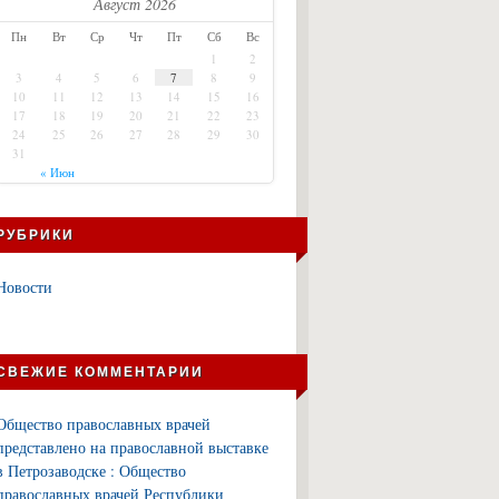
Август 2026
Пн
Вт
Ср
Чт
Пт
Сб
Вс
1
2
3
4
5
6
7
8
9
10
11
12
13
14
15
16
17
18
19
20
21
22
23
24
25
26
27
28
29
30
31
« Июн
РУБРИКИ
Новости
СВЕЖИЕ КОММЕНТАРИИ
Общество православных врачей
представлено на православной выставке
в Петрозаводске : Общество
православных врачей Республики