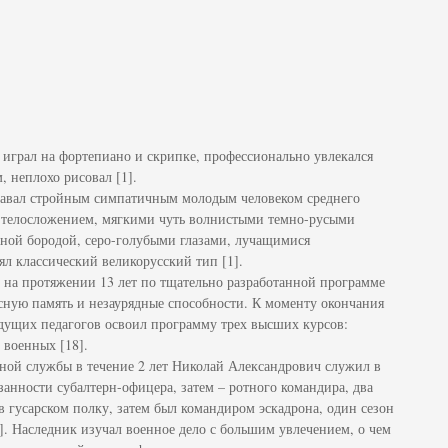
играл на фортепиано и скрипке, профессионально увлекался
 неплохо рисовал [1].
тавал стройным симпатичным молодым человеком среднего
 телосложением, мягкими чуть волнистыми темно-русыми
нной бородой, серо-голубыми глазами, лучащимися
ял классический великорусский тип [1].
 на протяжении 13 лет по тщательно разработанной программе
асную память и незаурядные способности. К моменту окончания
дущих педагогов освоил программу трех высших курсов:
 военных [18].
ной службы в течение 2 лет Николай Александрович служил в
занности субалтерн-офицера, затем – ротного командира, два
 гусарском полку, затем был командиром эскадрона, один сезон
]. Наследник изучал военное дело с большим увлечением, о чем