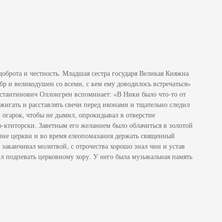
 доброта и честность. Младшая сестра государя Великая Княжна
р и великодушен со всеми, с кем ему доводилось встречаться»
стантинович Оллонгрен вспоминает: «В Ники было что-то от
жигать и расставлять свечи перед иконами и тщательно следил
и огарок, чтобы не дымил, опрокидывал в отверстие
о-ктиторски. Заветным его желанием было облачиться в золотой
дине церкви и во время елеопомазания держать священный
 заканчивал молитвой, с отрочества хорошо знал чин и устав
л подпевать церковному хору. У него была музыкальная память