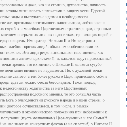
 православных и даже, как ни странно, духовенства, личность
дни готовы митинговать с плакатами в защиту чести Царской
стные ходы и выступать с идеями о необходимости
гие же, признавая легитимность канонизации, лобзая иконы
ных службах и молебнах Царственным страстотерпцам, странным
с мнением о серьезных личных недостатках, граничащих порой с
ервую очередь, Императора Николая II и Императрицы
вых, идейно горячих людей, объясним особенностями их
оит сложнее. Эти люди редко высказывают свое мнение, как
 активными антимонархистами!), и, кажется, ведут православный
очки зрения, что их мнение о Николае II является сугубо
кое почитание внешне не нарушается. Но, с духовной точки
жение святого, а тем более русского Царя, принесшего себя и
арода, едва ли можно счесть безобидным. Такой подход
 недостоинству ходатайства за него Царственных
 распространения подобного мнения, то это большАя часть
ть Бога о благоденствии русского народа и нашей страны, о
ии (которое осуществляется, в том числе, в рамках
олитического и экономического положения) при небрежении к
 поругании (пусть молчаливом) Царя-мученика и его Семьи?!
из нас знает из конкретных фактов (а не сплетен!) о Николае II