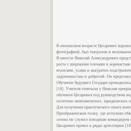
В юношеском возрасте Цесаревич хорошо 
фотографией, был театралом и меломаном,
В юности Николай Александрович предс
роста с широкими плечами и коренастым
волосами, усами и аккуратно подстриже
задумчивостью и добротой. Он представл
Обучение будущего Государя проводилось
[18]. Учителя отмечали у Николая прекр
обучения Цесаревич под руководством ве
политико-экономических, юридических и
Для получения практического опыта воен
Преображенском полку, где исполнял обя
сезона он служил взводным командиром в
Цесаревич провел в рядах артиллерии [18