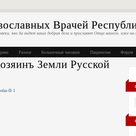
ославных Врачей Республ
овеки, яко да видят ваша добрая дела и прославят Отца вашего, иже на 
врачи
Разное
Больничные часовни
Пациентам
Форум
озяинъ Земли Русской