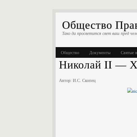
Общество Прав
Тако да просветится свет ваш пред чел
Общество
Документы
Святые 
Николай II — Х
Автор: И.С. Скопец