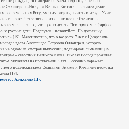
его отца, будущего императора Александра III, к первой
не Оллонгрен: «Ни я, ни Великая Княгиня не желаем делать из
 хорошо молиться Богу, учиться, играть, шалить в меру…Учите
вайте по всей строгости законов, не поощряйте лени в
рямо ко мне, а я знаю, что нужно делать. Повторяю, мне фарфора
ые русские дети. Подерутся – пожалуйста. Но доказчику –
ание» [19]. Малоизвестно, что в возрасте 7 лет у Цесаревича
 молодая вдова Александра Петровна Оллонгрен, которую
на на одном из смотров выпускниц подшефной гимназии [19].
лонгрен – сверстник Великого Князя Николая Володя проживал
братом Михаилом на протяжении 3 лет. Особенно поражает
е строго поддерживалось Великими Князем и Княгиней несмотря
ения [19].