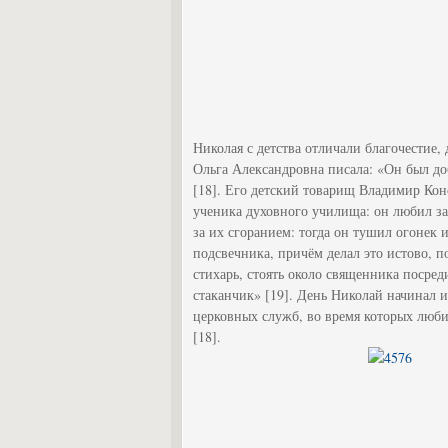
Николая с детства отличали благочестие,
Ольга Александровна писала: «Он был доб
[18]. Его детский товарищ Владимир Кон
ученика духовного училища: он любил за
за их сгоранием: тогда он тушил огонек 
подсвечника, причём делал это истово, п
стихарь, стоять около священника посре
стаканчик» [19]. День Николай начинал и
церковных служб, во время которых люби
[18].