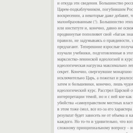
и откуда эти сведения. Большинство рос
Царем-подкаблучником, погубившим Росс
воскресении, а некоторые даже добавят, 
малообразованным (!). Большинство этих
или институте и, конечно, давно не осве
продвинутые пополняют свой «багаж знан
правило, не задумываясь о правдивости,
предлагают. Теперешние взрослые получа
изучали учебники, подготовленные в это
марксистко-ленинской идеологией и курс
идеологическая нагрузка максимально лег
секрет. Конечно, свергнувшие монархию 
исключительно Царь, а пожелал и реализо
затем и большевики, конечно, лишь чудо
идеологический курс. Расстрел Царской 
интерпретации темой, но и с ней кое-как
убийства «самоуправством местных власт
в этом тоже (мол, все из-за его характер
результат будет зависеть не от объема и к
каждого. Но то-то и удивительно, что вз
сложному принципиальному вопросу – не