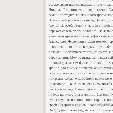
все же среди нашего народа, в том числе
Николая II оценивается неоднозначно. О
семьи, проходить многокилометровые кре
Всенародного покаяния перед Царем. Дру
членов Царской семьи, участвуя в памят
образом сочетают эти религиозные акты 
тяжелыми нравственными дефектами, в п
Александры Федоровны. Если подход пер
психологии, то вот со вторыми дело обст
правило, не навязывают его (не путать с
образ жизни. Можно придерживаться той т
личным делом, тем более, что каноничес
зрения, это личное пренебрежение, уничи
свою семью в жертву за благо страны и н
приводит каждого подобного верующего к
страстотерпцев. А, если учесть масштабы
русского народа. Имеем ли мы право моли
победе на супостаты и личном благополуч
существующего социального строя, геоп
своей истории и личном необоснованном
Необходимо также задуматься, что каждый 