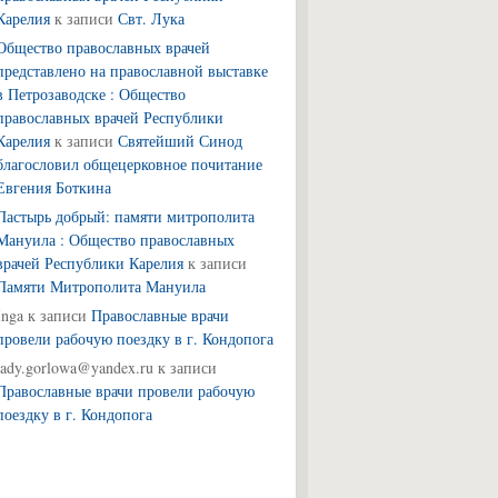
Карелия
к записи
Свт. Лука
Общество православных врачей
представлено на православной выставке
в Петрозаводске : Общество
православных врачей Республики
Карелия
к записи
Святейший Синод
благословил общецерковное почитание
Евгения Боткина
Пастырь добрый: памяти митрополита
Мануила : Общество православных
врачей Республики Карелия
к записи
Памяти Митрополита Мануила
Inga
к записи
Православные врачи
провели рабочую поездку в г. Кондопога
lady.gorlowa@yandex.ru
к записи
Православные врачи провели рабочую
поездку в г. Кондопога