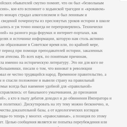
сийских обывателей смутно помнят, что он был «безвольным
ию», кое-кто вспомнит о ходынской трагедии и «кровавом»
что монарх страдал алкоголизмом и был ленивым и
 сведений почерпнуты из пресловутых уроков истории в школе
жались и уж точно никогда не перепроверялись. Технически
ий» на разного рода форумах и интернет-порталах, как
 целях и источнике информации, которую нам столь активно
ли образование в Советское время или, по крайней мере,
т период при помощи преподавателей истории, закаленных
ом атеизма. Из всех наук, по понятным причинам,
ла именно на историческую литературу. Это ни для кого не
большевики, писали о том, что виноват в революции
вал ее честно трудящийся народ. Временное правительство, а
м и спасли положение и вывели страну на правильный
семьи всегда был наименее удобной для «правильной»
 справлялись: от банального умалчивания, до признания
ей», а кто в пылу дебатов доходил и до обвинения Императора и
а и политики). Дискутировать на эту тему можно бесконечно, и,
ачества доказательной базы, а от идеологических взглядов
гляды-то теперь у многих «православные», а позиция по этому
т. Целью сообщения является не попытка переубеждения или