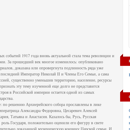
ых событий 1917 года вновь актуальной стала тема революции и
ии. За прошедший век многое изменилось: опубликовано
ериалов, доказана или опровергнута подлинность ряда уже
последний Император Николай II и Члены Его Семьи, а сама
ссией, существенно уменьшив территорию, население, ресурсы
признать эту тему изученной еще долго не представится
троя в Российской империи остается одной из самых
дарства.
е: по решению Архиерейского собора прославлены в лике
мператрица Александра Федоровна, Цесаревич Алексей
ия, Татьяна и Анастасия. Казалось бы, Русь, Русская
 роль Государя, положительно оценили его фигуру в свете
едительно доказанной мученическую кончину Царской семьи. И