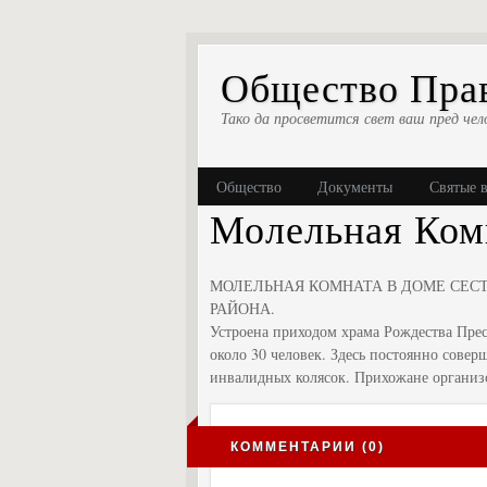
Общество Прав
Тако да просветится свет ваш пред чел
Общество
Документы
Святые 
Молельная Ком
МОЛЕЛЬНАЯ КОМНАТА В ДОМЕ СЕСТ
РАЙОНА.
Устроена приходом храма Рождества Прес
около 30 человек. Здесь постоянно совер
инвалидных колясок. Прихожане организ
КОММЕНТАРИИ (0)