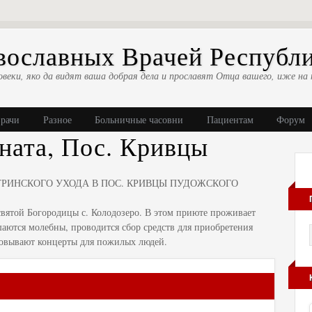
ославных Врачей Республ
овеки, яко да видят ваша добрая дела и прославят Отца вашего, иже на 
врачи
Разное
Больничные часовни
Пациентам
Форум
ната, Пос. Кривцы
РИНСКОГО УХОДА В ПОС. КРИВЦЫ ПУДОЖСКОГО
вятой Богородицы с. Колодозеро. В этом приюте проживает
шаются молебны, проводится сбор средств для приобретения
овывают концерты для пожилых людей.