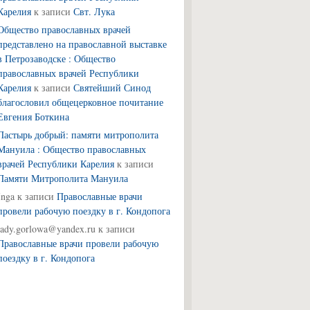
Карелия
к записи
Свт. Лука
Общество православных врачей
представлено на православной выставке
в Петрозаводске : Общество
православных врачей Республики
Карелия
к записи
Святейший Синод
благословил общецерковное почитание
Евгения Боткина
Пастырь добрый: памяти митрополита
Мануила : Общество православных
врачей Республики Карелия
к записи
Памяти Митрополита Мануила
Inga
к записи
Православные врачи
провели рабочую поездку в г. Кондопога
lady.gorlowa@yandex.ru
к записи
Православные врачи провели рабочую
поездку в г. Кондопога