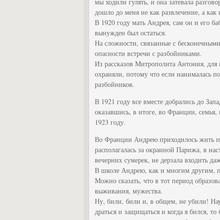
мы ходили гулять, и она затевала разгов
дошло до меня не как развлечение, а как 
В 1920 году мать Андрея, сам он и его б
вынужден был остаться.
На сложности, связанные с бесконечными 
опасности встречи с разбойниками.
Из рассказов Митрополита Антония, для 
охраняли, потому что если нанималась по
разбойников.
В 1921 году все вместе добрались до Зап
оказавшись, в итоге, во Франции, семья,
1923 году.
Во Франции Андрею приходилось жить по
располагалась за окраиной Парижа, в нас
вечерних сумерек, не дерзала входить да
В школе Андрею, как и многим другим, п
Можно сказать, что в тот период образов
выживания, мужества.
Ну, били, били и, в общем, не убили! На
драться и защищаться и когда я бился, то