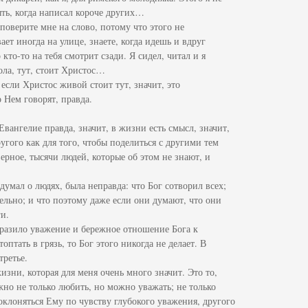
ыть, когда написал короче других…
, поверите мне на слово, потому что этого не
ет иногда на улице, знаете, когда идешь и вдруг
кто-то на тебя смотрит сзади. Я сидел, читал и я
ола, тут, стоит Христос…
 если Христос живой стоит тут, значит, это
о Нем говорят, правда.
 Евангелие правда, значит, в жизни есть смысл, значит,
угого как для того, чтобы поделиться с другими тем
верное, тысячи людей, которые об этом не знают, и
я думал о людях, была неправда: что Бог сотворил всех;
ельно; и что поэтому даже если они думают, что они
ги.
оразило уважение и бережное отношение Бога к
оптать в грязь, то Бог этого никогда не делает. В
третье.
изни, которая для меня очень много значит. Это то,
жно не только любить, но можно уважать; не только
оклоняться Ему по чувству глубокого уважения, другого