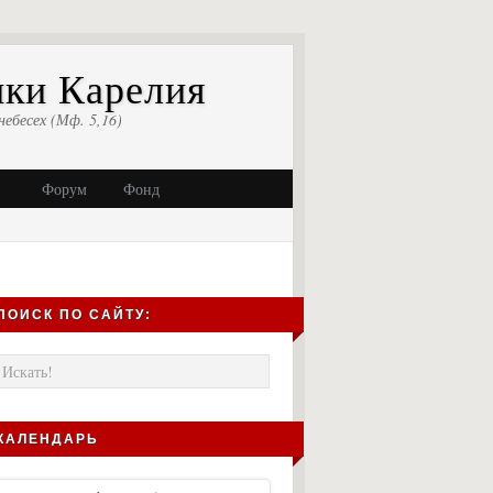
ики Карелия
небесех (Мф. 5,16)
Форум
Фонд
ПОИСК ПО САЙТУ:
КАЛЕНДАРЬ