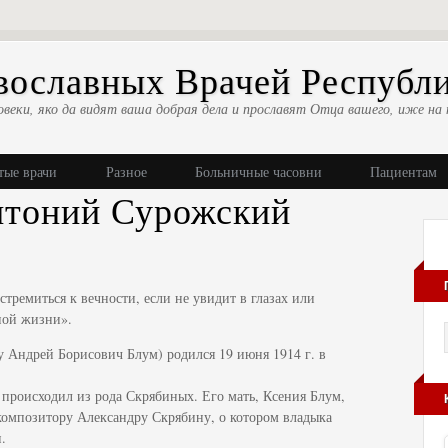
ославных Врачей Республ
овеки, яко да видят ваша добрая дела и прославят Отца вашего, иже на 
тые врачи
Разное
Больничные часовни
Пациентам
тоний Сурожский
стремиться к вечности, если не увидит в глазах или
чной жизни».
Андрей Борисович Блум) родился 19 июня 1914 г. в
происходил из рода Скрябиных. Его мать, Ксения Блум,
композитору Александру Скрябину, о котором владыка
.