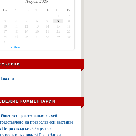
Август 2026
Пн
Вт
Ср
Чт
Пт
Сб
Вс
1
2
3
4
5
6
7
8
9
10
11
12
13
14
15
16
17
18
19
20
21
22
23
24
25
26
27
28
29
30
31
« Июн
РУБРИКИ
Новости
СВЕЖИЕ КОММЕНТАРИИ
Общество православных врачей
представлено на православной выставке
в Петрозаводске : Общество
православных врачей Республики