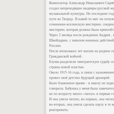
Композитор Александр Николаевич Скряб
создал непреходящие шедевры русской м
музыкальной культуры. Но последние го
пути ко Творцу. В какой-то миг он почув
сочинение-вселенскую мистерию, соединя
мистерию, которая должна была превзойт
Через 2 месяца после рождения Андрея , 
Швейцарии, с началом военных действий 
Россию.
После нескольких лет жизни на родине с
Гражданской войной.
Блумы разделили эмигрантскую судьбу со
страны новой властью.
Около 1915-16 года, в связи с назначение
провел своё детство будущий архиерей.
Было блаженное время – в школу не ходи
говорила. Бабушка у меня была замечател
не по возрасту много «читал» в первые г
И она умела читать; во-первых, она чита
во-вторых, она умела сделать паузу в те 
реагировать;