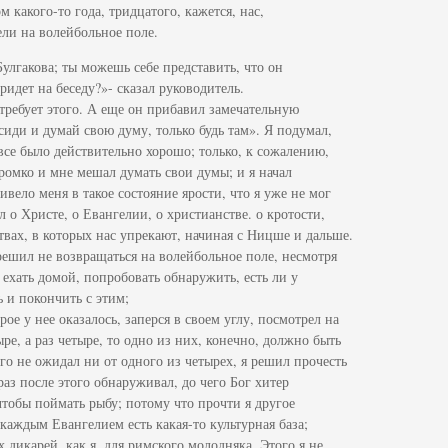
 какого-то года, тридцатого, кажется, нас,
ели на волейбольное поле.
улгакова; ты можешь себе представить, что он
придет на беседу?»- сказал руководитель.
 требует этого. А еще он прибавил замечательную
сиди и думай свою думу, только будь там». Я подумал,
все было действительно хорошо; только, к сожалению,
ромко и мне мешал думать свои думы; и я начал
ивело меня в такое состояние ярости, что я уже не мог
л о Христе, о Евангелии, о христианстве. о кротости,
вах, в которых нас упрекают, начиная с Ницше и дальше.
 решил не возвращаться на волейбольное поле, несмотря
а ехать домой, попробовать обнаружить, есть ли у
ь и покончить с этим;
ое у нее оказалось, заперся в своем углу, посмотрел на
е, а раз четыре, то одно из них, конечно, должно быть
его не ожидал ни от одного из четырех, я решил прочесть
 раз после этого обнаруживал, до чего Бог хитер
 чтобы поймать рыбу; потому что прочти я другое
 каждым Евангелием есть какая-то культурная база;
дикарей, как я, для римского молодняка. Этого я не