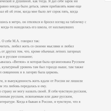
ической и душевной, как тогда. Я дал себе зарок ни
 равно некуда было деться, зачем прибавлять маме еще
ал ей об этом, когда мне было лет сорок пять, когда
шись в метро, он отвлекся и бросил взгляд на табличку с
 когда-то находилась его школа, от нахлынувших
 О себе М.А. говорил так:
 читать, любил жить со своими мыслями и любил
 от других тем, что, кроме обычных летних лагерных
а и русское сознание;
зывалась «Витязи» и которая была организована Русским
культурный уровень там был гораздо выше, там также
л священник и в лагерях была церковь.
сти, и вынужденность жить вдали от России не лишили
м эта любовь передалась и ему.
 страну не могу назвать своей. Я себя чувствую русским,
ионным русским, ископаемым или даже русским,
итературе. Когда я бываю в России, я чувствую, что я