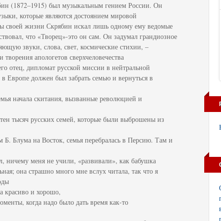
ин (1872–1915) был музыкальным гением России. Он
узыки, которые являются достоянием мировой
ды своей жизни Скрябин искал лишь одному ему ведомые
ствовал, что «Творец»-это он сам. Он задумал грандиозное
ющую звуки, слова, свет, космические стихии, –
и творения апологетов сверхчеловечества
его отец, дипломат русской миссии в нейтральной
в Европе должен был забрать семью и вернуться в
емья начала скитания, вызванные революцией и
тен тысяч русских семей, которые были выброшены из
м Б. Блума на Восток, семья перебралась в Персию. Там и
л, ничему меня не учили, «развивали», как бабушка
ьная; она страшно много мне вслух читала, так что я
оды
ла красиво и хорошо,
моменты, когда надо было дать время как-то