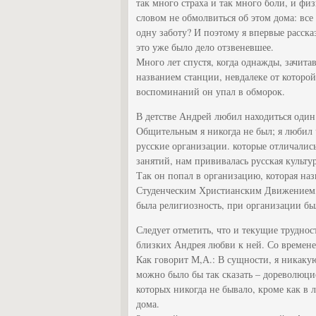
так много страха и так много боли, и физ
словом не обмолвиться об этом дома: все
одну заботу? И поэтому я впервые рассказ
это уже было дело отзвеневшее.
Много лет спустя, когда однажды, зачитав
названием станции, невдалеке от которой
воспоминаний он упал в обморок.
В детстве Андрей любил находиться один.
Общительным я никогда не был; я любил
русские организации. которые отличались
занятий, нам прививалась русская культур
Так он попал в организацию, которая на
Студенческим Христианским Движением, 
была религиозность, при организации бы
Следует отметить, что и текущие трудно
близких Андрея любви к ней. Со времене
Как говорит М,А.: В сущности, я никакую
можно было бы так сказать – дореволюц
которых никогда не бывало, кроме как в л
дома.