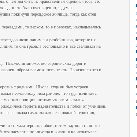
оры, о чем мы читали: нравственные оценки, чтобы это
вклад, и это было очень ценно, я думаю.
абушка покинули персидское жилище, тогда как отец
переездами, то верхом, то в повозках, накладывались
переездов люди нанимали разбойников, которые их
лиция, то она грабила беспощадно и все сваливала на
ада. Исколесив множество европейских дорог и
 наконец, обрела возможность осесть. Произошло это в
рознь с родными. Школа, куда он был устроен,
только неблагополучном районе, что туда, начиная с
же местная полиция, потому что «там резали».
риходилось терпеть издевательства и побои от учеников.
ательная школа служила для него школой терпения,
учили сначала терпеть побои; потом научили немного
 бился насмерть; но никогда в жизни я не испытывал