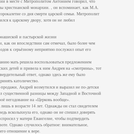
ии в месте с Митрополитом Антонием говорил, что
ы христианской монархии. , он вспоминает, как М.А.
сорокалетие со дня смерти царской семьи. Митрополит
лся к царскому двору, хотя он не любил
монашеской и пастырской жизни
, как он впоследствии сам отмечал, было более чем
дов к серьёзному неприятию послужил опыт его
ованию мать решила воспользоваться предложением
ских детей и привела к ним Андрея на «смотрины», тот
вердительный ответ, однако здесь же ему было
ринять католичество.
-продажи, Андрей возмутился и выразил не по-детски
мал существенной разницы между Западной и Восточной
воё негодование на «Церковь вообще».
ишь в возрасте 14 лет. Однажды он стал свидетелем
едь всколыхнула его, однако он не спешил доверять
спросил у матери Евангелие, чтобы подтвердить
воте. Однако случилось обратное: внимательное,
его отношение к вере.