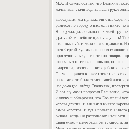
М.А. И случилось так, что Великим постом
мальчиков, стали водить наши руководит
«Послушай, мы пригласили отца Сергия Б
разнесет по городу о нас, если никто не 
Я подумал: да, лояльность к моей группе
фразу: «Я же тебя не прошу слушать! Ты 
что, пожалуй, и можно, и отправился. И 
отец Сергий Булгаков говорил слишком г
прислушиваться, и то, что он говорил, пр
оторваться от его слов; помню, он говори
смирении, тихости — всех рабских свойст
Он меня привел в такое состояние, что я
на то, что это была страсть моей жизни, 
нас дома где-нибудь Евангелие, проверит
И вот я у мамы попросил Евангелие, котор
книжку и обнаружил, что Евангелий четыр
короче других. И так как я ничего хорош
самое короткое. И тут я попался; я много
бывает, когда Он располагает Свои сети,
Евангелие, у меня были бы трудности; за
Марк же писал именно для таких молодых 