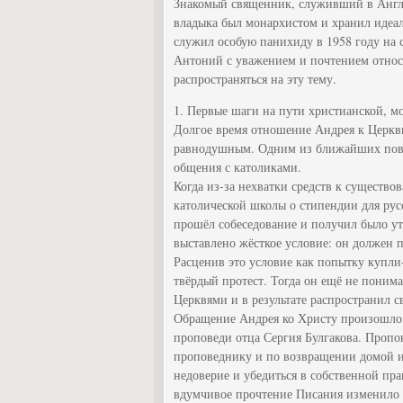
Знакомый священник, служивший в Англ
владыка был монархистом и хранил идеал
служил особую панихиду в 1958 году на 
Антоний с уважением и почтением относи
распространяться на эту тему.
1. Первые шаги на пути христианской, 
Долгое время отношение Андрея к Церкви
равнодушным. Одним из ближайших пово
общения с католиками.
Когда из-за нехватки средств к существ
католической школы о стипендии для рус
прошёл собеседование и получил было ут
выставлено жёсткое условие: он должен п
Расценив это условие как попытку купли
твёрдый протест. Тогда он ещё не пони
Церквями и в результате распространил с
Обращение Андрея ко Христу произошло л
проповеди отца Сергия Булгакова. Пропов
проповеднику и по возвращении домой и
недоверие и убедиться в собственной пра
вдумчивое прочтение Писания изменило 