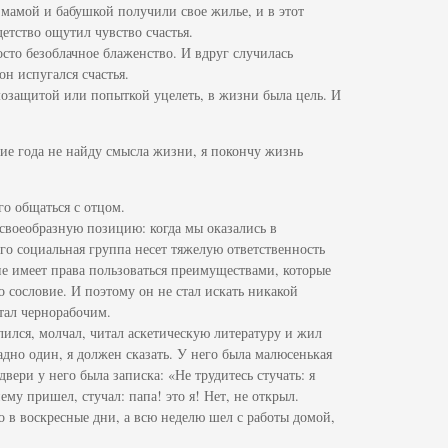
 мамой и бабушкой получили свое жилье, и в этот
детство ощутил чувство счастья.
осто безоблачное блаженство. И вдруг случилась
н испугался счастья.
озащитой или попыткой уцелеть, в жизни была цель. И
ение года не найду смысла жизни, я покончу жизнь
о общаться с отцом.
 своеобразную позицию: когда мы оказались в
его социальная группа несет тяжелую ответственность
 не имеет права пользоваться преимуществами, которые
о сословие. И поэтому он не стал искать никакой
тал чернорабочим.
лился, молчал, читал аскетическую литературу и жил
дно один, я должен сказать. У него была малюсенькая
вери у него была записка: «Не трудитесь стучать: я
ему пришел, стучал: папа! это я! Нет, не открыл.
о в воскресные дни, а всю неделю шел с работы домой,