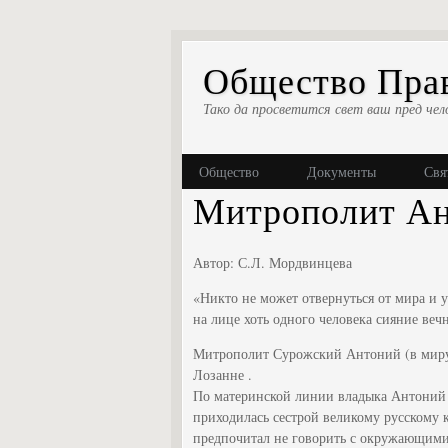
Общество Прав
Тако да просветится свет ваш пред чел
Общество
Документы
Свя
Митрополит Ан
Автор: С.Л. Мордвинцева
«Никто не может отвернуться от мира и у
на лице хоть одного человека сияние ве
Митрополит Сурожский Антоний (в миру 
Лозанне .
По материнской линии владыка Антоний 
приходилась сестрой великому русскому 
предпочитал не говорить с окружающими