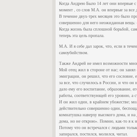
Когда Андрею Было 14 лет они впервые с
момент , со слов М.А. он впервые за все 
В течение двух-трех месяцев это было пр
совершенно для него неожиданная вещь: о
Когда жизнь была сплошной борьбой, сам
теперь эта цель пропала.
М.А. И я себе дал зарок, что, если в теч
самоубийством.
Также Андрей не имел возможности мног
Мой отец жил в стороне от нас; он занял
эмиграции, он решил, что его сословие, 
за все, что случилось в России, и что он
дало ему его воспитание, образование, ег
работы, соответствующей его уровню, а с
И он жил один, в крайнем убожестве; мо
действительно совершенно один, беспоща
комнатушка наверху высокого дома, и на д
дома, но не открою». Помню, как-то я к н
Потому что он встречался с людьми тольк
запирался, постился, молился, читал.