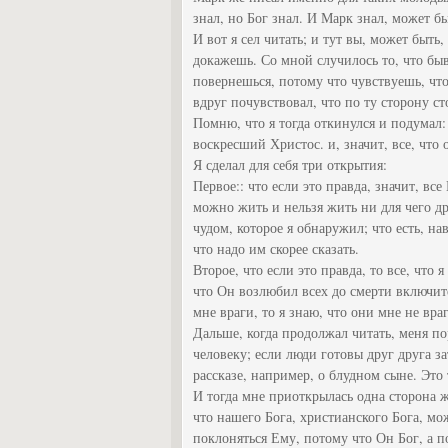
знал, но Бог знал. И Марк знал, может б
И вот я сел читать; и тут вы, может быть
докажешь. Со мной случилось то, что быва
повернешься, потому что чувствуешь, что 
вдруг почувствовал, что по ту сторону ст
Помню, что я тогда откинулся и подумал:
воскресший Христос. и, значит, все, что 
Я сделал для себя три открытия:
Первое:: что если это правда, значит, все
можно жить и нельзя жить ни для чего др
чудом, которое я обнаружил; что есть, на
что надо им скорее сказать.
Второе, что если это правда, то все, что 
что Он возлюбил всех до смерти включит
мне враги, то я знаю, что они мне не вра
Дальше, когда продолжал читать, меня п
человеку; если люди готовы друг друга зат
рассказе, например, о блудном сыне. Это 
И тогда мне приоткрылась одна сторона ж
что нашего Бога, христианского Бога, мо
поклоняться Ему, потому что Он Бог, а п