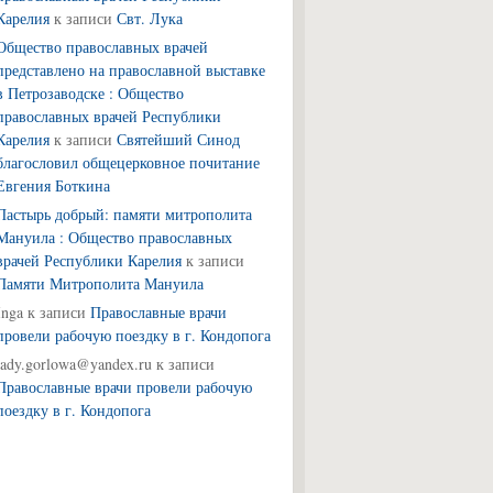
Карелия
к записи
Свт. Лука
Общество православных врачей
представлено на православной выставке
в Петрозаводске : Общество
православных врачей Республики
Карелия
к записи
Святейший Синод
благословил общецерковное почитание
Евгения Боткина
Пастырь добрый: памяти митрополита
Мануила : Общество православных
врачей Республики Карелия
к записи
Памяти Митрополита Мануила
Inga
к записи
Православные врачи
провели рабочую поездку в г. Кондопога
lady.gorlowa@yandex.ru
к записи
Православные врачи провели рабочую
поездку в г. Кондопога