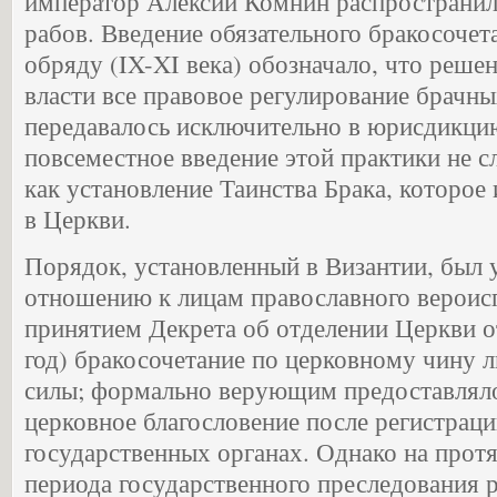
император Алексий Комнин распространил 
рабов. Введение обязательного бракосоче
обряду (IX-XI века) обозначало, что реше
власти все правовое регулирование брачн
передавалось исключительно в юрисдикци
повсеместное введение этой практики не с
как установление Таинства Брака, которое
в Церкви.
Порядок, установленный в Византии, был у
отношению к лицам православного вероис
принятием Декрета об отделении Церкви от
год) бракосочетание по церковному чину
силы; формально верующим предоставляло
церковное благословение после регистраци
государственных органах. Однако на прот
периода государственного преследования 