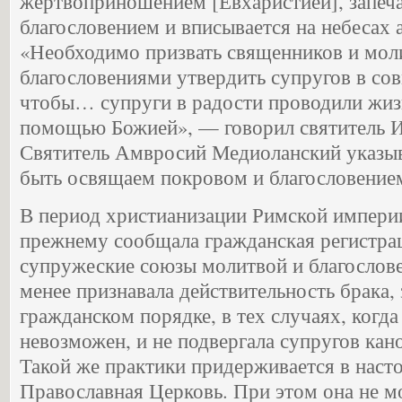
жертвоприношением [Евхаристией], запеча
благословением и вписывается на небесах 
«Необходимо призвать священников и мол
благословениями утвердить супругов в со
чтобы… супруги в радости проводили жиз
помощью Божией», — говорил святитель И
Святитель Амвросий Медиоланский указыв
быть освящаем покровом и благословение
В период христианизации Римской империи
прежнему сообщала гражданская регистра
супружеские союзы молитвой и благослове
менее признавала действительность брака,
гражданском порядке, в тех случаях, когд
невозможен, и не подвергала супругов ка
Такой же практики придерживается в наст
Православная Церковь. При этом она не м