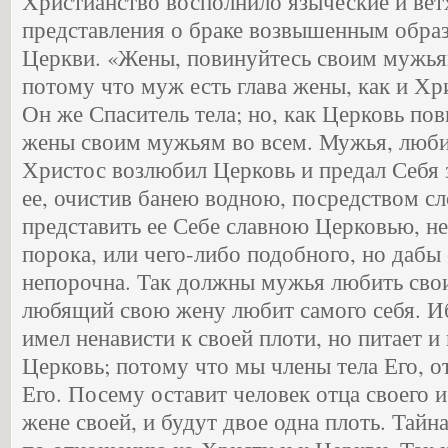
Христианство восполнило языческие и вет
представления о браке возвышенным обра
Церкви. «Жены, повинуйтесь своим мужьям
потому что муж есть глава жены, как и Хр
Он же Спаситель тела; но, как Церковь пов
жены своим мужьям во всем. Мужья, любит
Христос возлюбил Церковь и предал Себя з
ее, очистив банею водною, посредством сл
представить ее Себе славною Церковью, н
порока, или чего-либо подобного, но дабы 
непорочна. Так должны мужья любить своих
любящий свою жену любит самого себя. Иб
имел ненависти к своей плоти, но питает и 
Церковь; потому что мы члены тела Его, от
Его. Посему оставит человек отца своего и
жене своей, и будут двое одна плоть. Тайна