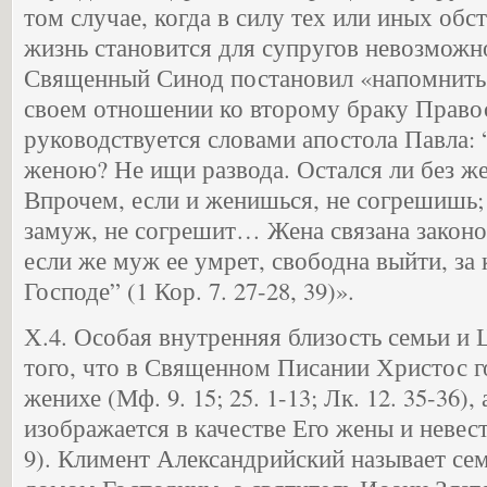
том случае, когда в силу тех или иных обс
жизнь становится для супругов невозможн
Священный Синод постановил «напомнить 
своем отношении ко второму браку Право
руководствуется словами апостола Павла: 
женою? Не ищи развода. Остался ли без ж
Впрочем, если и женишься, не согрешишь;
замуж, не согрешит… Жена связана законо
если же муж ее умрет, свободна выйти, за к
Господе” (1 Кор. 7. 27-28, 39)».
Х.4. Особая внутренняя близость семьи и 
того, что в Священном Писании Христос г
женихе (Мф. 9. 15; 25. 1-13; Лк. 12. 35-36),
изображается в качестве Его жены и невесты
9). Климент Александрийский называет сем