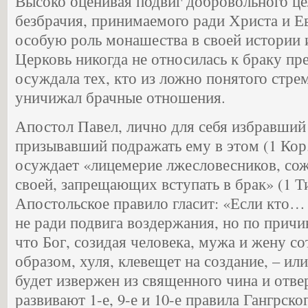
Высоко оценивая подвиг добровольного ц
безбрачия, принимаемого ради Христа и Ев
особую роль монашества в своей истории 
Церковь никогда не относилась к браку пр
осуждала тех, кто из ложно понятого стре
уничижал брачные отношения.
Апостол Павел, лично для себя избравший
призывавший подражать ему в этом (1 Кор. 
осуждает «лицемерие лжесловесников, со
своей, запрещающих вступать в брак» (1 Тим
Апостольское правило гласит: «Если кто…
не ради подвига воздержания, но по прич
что Бог, созидая человека, мужа и жену со
образом, хуля, клевещет на создание, – или
будет извержен из священного чина и отве
развивают 1-е, 9-е и 10-е правила Гангрско