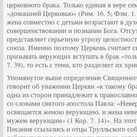
церковного брака. Только единая в вере се
«домашней Церковью» (Рим. 16. 5; Флм. 1.
жена совместно с детьми возрастают в ду
совершенствовании и познании Бога. Отсу
представляет серьезную угрозу целостнос
союза. Именно поэтому Церковь считает 
призывать верующих вступать в брак «толь
7. 39), то есть с теми, кто разделяет их х
Упомянутое выше определение Священног
говорит об уважении Церкви «к такому бр
одна из сторон принадлежит к православно
со словами святого апостола Павла: «Не
освящается женою верующею, и жена нев
мужем верующим» (1 Кор. 7. 14)». На этот
Писания ссылались и отцы Трулльского со