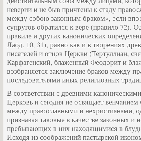
действительным союз между лицами, котор
неверии и не быв причтены к стаду правос
между собою законным браком», если впос
супругов обратился к вере (правило 72). О
правиле и других канонических определени
Лаод. 10, 31), равно как и в творениях др
писателей и отцов Церкви (Тертуллиан, св
Карфагенский, блаженный Феодорит и бла
возбраняется заключение браков между п
последователями иных религиозных тради
В соответствии с древними каноническим
Церковь и сегодня не освящает венчанием
между православными и нехристианами, 
признавая таковые в качестве законных и н
пребывающих в них находящимися в блудн
Исходя из соображений пастырской иконом