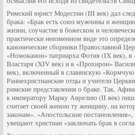
осмыслив его исходя из свидетельств Свя
Римский юрист Модестин (III век) дал сл
брака: «Брак есть союз мужчины и женщи
жизни, соучастие в божеском и человеческ
практически неизменном виде это определ
канонические сборники Православной Церк
«Номоканон» патриарха Фотия (IX век), в
Властаря (XIV век) и в «Прохирон» Васил
век), включенный в славянскую «Кормчую 
Раннехристианские отцы и учители Церкви
римские представления о браке. Так, Афин
к императору Марку Аврелию (II век) пиш
считает своей женою ту женщину, на котор
законам». «Апостольские постановления», 
увещают христиан «заключать брак в согла