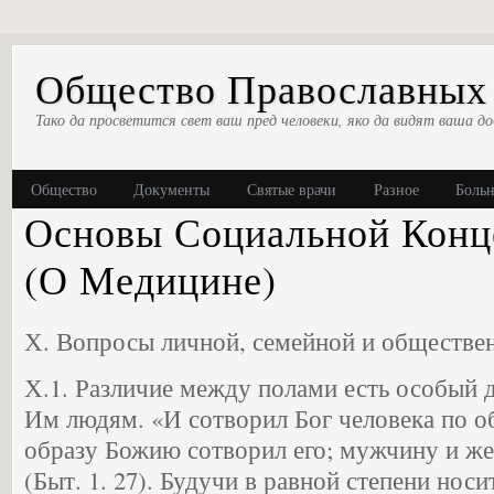
Общество Православных 
Тако да просветится свет ваш пред человеки, яко да видят ваша до
Общество
Документы
Святые врачи
Разное
Боль
Основы Социальной Кон
(о Медицине)
Х. Вопросы личной, семейной и обществе
Х.1. Различие между полами есть особый 
Им людям. «И сотворил Бог человека по о
образу Божию сотворил его; мужчину и ж
(Быт. 1. 27). Будучи в равной степени нос