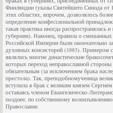
браках в губерниях, присоединенных от По
Финляндии (указы Святейшего Синода от 18
этих областях, впрочем, дозволялось боле
определение конфессиональной принадлеж
такая практика иногда распространялась и
губернии). Наконец, правила о смешанных 
Российской Империи были окончательно за
духовных консисторий (1883). Примером 
являлись многие династические бракосоче
которых переход неправославной стороны 
обязательным (за исключением брака насл
престола). Так, преподобномученица велик
вступила в брак с великим князем Сергие
оставаясь членом Евангелическо-Лютеранс
позднее, по собственному волеизъявлению
Православие.