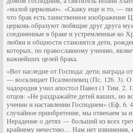
домом Господним, а святитель Иоанн Злат
«малой церковью». «Скажу еще и то, — пи
что брак есть таинственное изображение
церковь образуют любящие друг друга му
соединенные в браке и устремленные ко Х
любви и общности становятся дети, рожде
которых, по православному учению, являе
важнейших целей брака.
«Вот наследие от Господа: дети; награда о
— восклицает Псалмопевец (Пс. 126. 3). О
чадородия учил апостол Павел (1 Тим. 2. 1
отцов: «Не раздражайте детей ваших, но в
учении и наставлении Господнем» (Еф. 6. 
случайное приобретение, мы отвечаем за 
Нерадение о детях — больший из всех грех
крайнему нечестию… Нам нет извинения, е