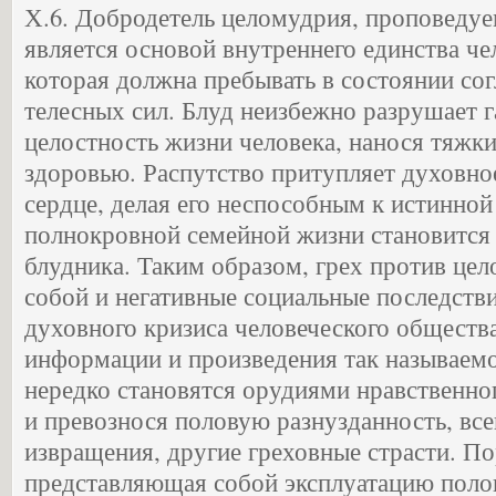
Х.6. Добродетель целомудрия, проповеду
является основой внутреннего единства че
которая должна пребывать в состоянии со
телесных сил. Блуд неизбежно разрушает 
целостность жизни человека, нанося тяжк
здоровью. Распутство притупляет духовное
сердце, делая его неспособным к истинной
полнокровной семейной жизни становится
блудника. Таким образом, грех против цел
собой и негативные социальные последстви
духовного кризиса человеческого обществ
информации и произведения так называем
нередко становятся орудиями нравственног
и превознося половую разнузданность, в
извращения, другие греховные страсти. П
представляющая собой эксплуатацию полов