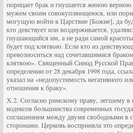
порицает брак и гнушается женою верною 
мужем своим совокупляющеюся, или пориц
могущую войти в Царствие [Божие], да бу
кто девствует или воздерживается, удаляясь
гнушающийся им, а не ради самой красоты 
будет под клятвою. Если кто из девствующ
превозноситься над сочетавшимися браком,
клятвою». Священный Синод Русской Пра
определении от 28 декабря 1998 года, ссыла
указал на «недопустимость негативного и
отношения к браку».
Х.2. Согласно римскому праву, легшему в
кодексов большинства современных госуда
соглашением между двумя свободными в 
сторонами. Церковь восприняла это опреде