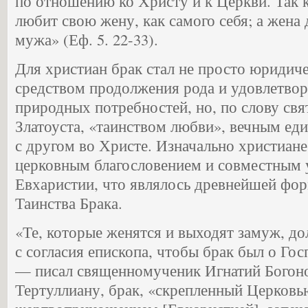
по отношению ко Христу и к Церкви. Так 
любит свою жену, как самого себя; а жена 
мужа» (Еф. 5. 22-33).
Для христиан брак стал не просто юридич
средством продолжения рода и удовлетво
природных потребностей, но, по слову св
Златоуста, «таинством любви», вечным ед
с другом во Христе. Изначально христиане
церковным благословением и совместным 
Евхаристии, что являлось древнейшей фо
Таинства Брака.
«Те, которые женятся и выходят замуж, до
с согласия епископа, чтобы брак был о Госп
— писал священномученик Игнатий Богоно
Тертуллиану, брак, «скрепленный Церков