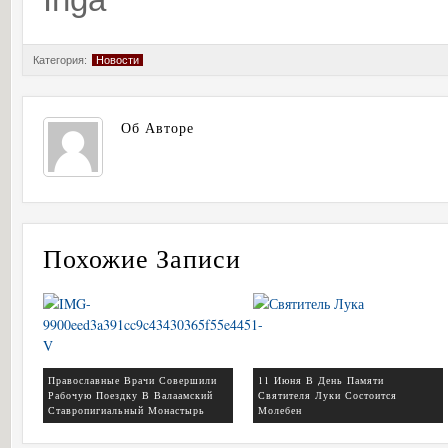
Категория:
Новости
Об Авторе
Похожие Записи
Православные Врачи Совершили
11 Июня В День Памяти
Рабочую Поездку В Валаамский
Святителя Луки Состоится
Ставропигиальный Монастырь
Молебен