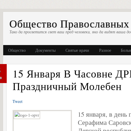
Общество Православных 
Тако да просветится свет ваш пред человеки, яко да видят ваша до
Общество
Документы
Святые врачи
Разное
Боль
8
15 Января В Часовне ДР
в
Праздничный Молебен
Tweet
15 января, в день
Серафима Саровск
Детской республи