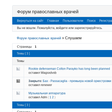
Форум православных врачей
Вернуться на сайт
Главная
Пользователи
Поиск
Регистр
Вы не вошли.
Пожалуйста, войдите или зарегистрируйтесь.
»
Слушаем
Форум православных врачей
Страницы
1
Темы [ 3 ]
Темы
Rookie defenseman Colton Parayko has long been planned
оставил
Wagsxdvxb
Закрыто
:
Бах - Passacaglia - премьера новой оркестровки
оставил
renewer
Музыкальная аппаратура
оставил
Adm
(
1
2
)
Темы [ 3 ]
Страницы
1