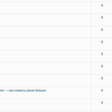
0
0
0
0
0
0
0
ет — как снижать риски бляшек
0
0