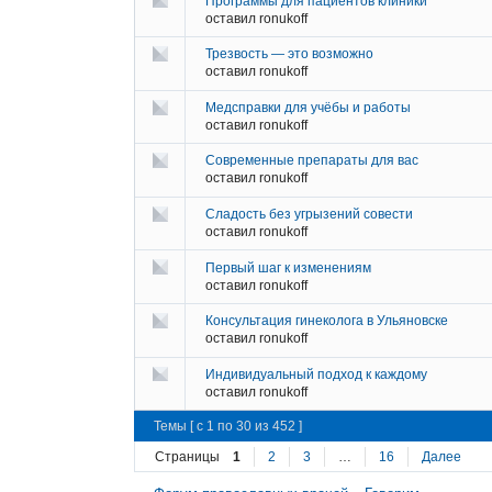
Программы для пациентов клиники
оставил
ronukoff
Трезвость — это возможно
оставил
ronukoff
Медсправки для учёбы и работы
оставил
ronukoff
Современные препараты для вас
оставил
ronukoff
Сладость без угрызений совести
оставил
ronukoff
Первый шаг к изменениям
оставил
ronukoff
Консультация гинеколога в Ульяновске
оставил
ronukoff
Индивидуальный подход к каждому
оставил
ronukoff
Темы [ с 1 по 30 из 452 ]
Страницы
1
2
3
…
16
Далее