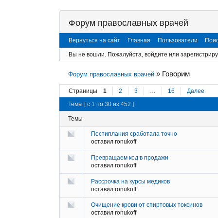
Форум православных врачей
Вернуться на сайт
Главная
Пользователи
Пои
Вы не вошли.
Пожалуйста, войдите или зарегистриру
»
Говорим
Форум православных врачей
Страницы
1
2
3
…
16
Далее
Темы [ с 1 по 30 из 452 ]
Темы
Постиплания сработала точно
оставил
ronukoff
Превращаем код в продажи
оставил
ronukoff
Рассрочка на курсы медиков
оставил
ronukoff
Очищение крови от спиртовых токсинов
оставил
ronukoff