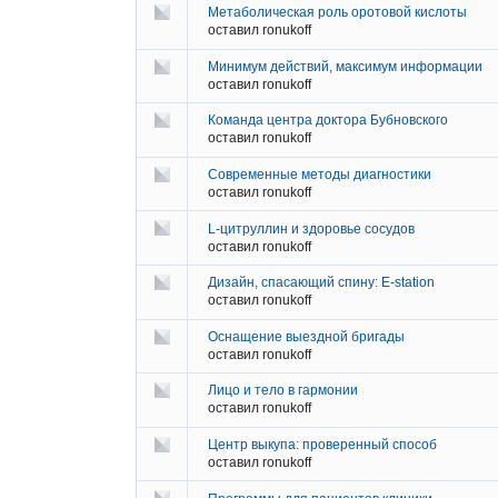
Метаболическая роль оротовой кислоты
оставил
ronukoff
Минимум действий, максимум информации
оставил
ronukoff
Команда центра доктора Бубновского
оставил
ronukoff
Современные методы диагностики
оставил
ronukoff
L-цитруллин и здоровье сосудов
оставил
ronukoff
Дизайн, спасающий спину: E-station
оставил
ronukoff
Оснащение выездной бригады
оставил
ronukoff
Лицо и тело в гармонии
оставил
ronukoff
Центр выкупа: проверенный способ
оставил
ronukoff