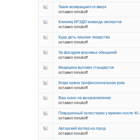
Ткани возвращаются вверх
оставил
ronukoff
Клиника КРЭДО команда экспертов
оставил
ronukoff
Куда деть лишние лекарства
оставил
ronukoff
За фасадом красивых обещаний
оставил
ronukoff
Медицина высоких стандартов
оставил
ronukoff
Когда нужна профессиональная рука
оставил
ronukoff
Ваш шанс на выздоровление
оставил
ronukoff
Повышенный холестерин у мужчин после 40 л
оставил
ronukoff
Авторский взгляд на город
оставил
ronukoff