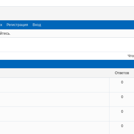
ск
Регистрация
Вход
йтесь.
Что
ответов
0
0
0
0