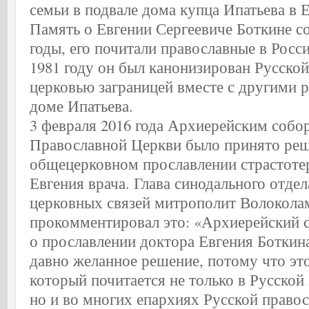
семьи в подвале дома купца Ипатьева в 
Память о Евгении Сергеевиче Боткине со
годы, его почитали православные в Росс
1981 году он был канонизирован Русско
церковью заграницей вместе с другими 
доме Ипатьева.
3 февраля 2016 года Архиерейским собо
Православной Церкви было принято реш
общецерковном прославлении страстоте
Евгения врача. Глава синодального отде
церковных связей митрополит Волокола
прокомментировал это: «Архиерейский 
о прославлении доктора Евгения Боткина
давно желанное решение, потому что это
который почитается не только в Русской
но и во многих епархиях Русской правос