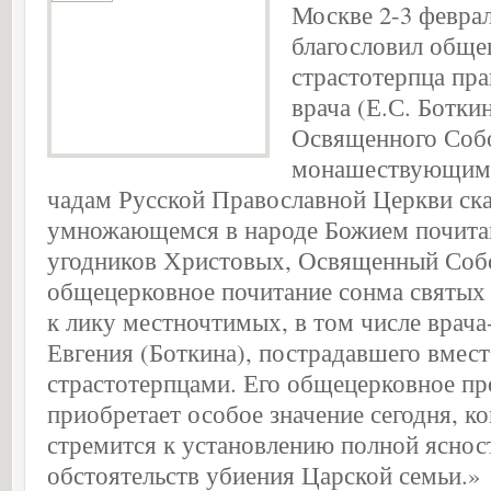
Москве 2-3 феврал
благословил обще
страстотерпца пра
врача (Е.С. Ботки
Освященного Собо
монашествующим 
чадам Русской Православной Церкви ска
умножающемся в народе Божием почита
угодников Христовых, Освященный Соб
общецерковное почитание сонма святых
к лику местночтимых, в том числе врача
Евгения (Боткина), пострадавшего вмес
страстотерпцами. Его общецерковное пр
приобретает особое значение сегодня, к
стремится к установлению полной яснос
обстоятельств убиения Царской семьи.»