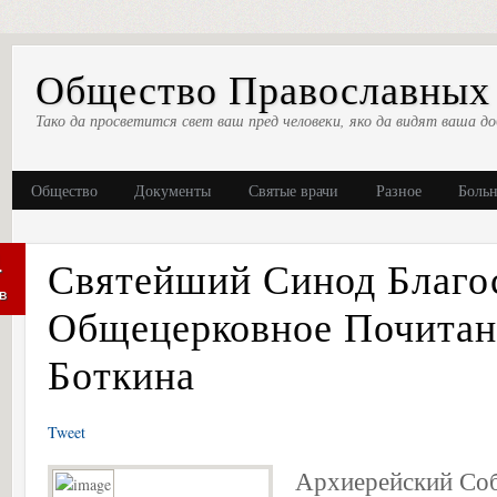
Общество Православных 
Тако да просветится свет ваш пред человеки, яко да видят ваша до
Общество
Документы
Святые врачи
Разное
Боль
4
Святейший Синод Благо
в
Общецерковное Почитан
Боткина
Tweet
Архиерейский Соб