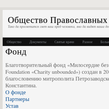
Общество Православных 
Тако да просветится свет ваш пред человеки, яко да видят ваша до
Общество
Документы
Святые врачи
Разное
Боль
Фонд
Благотворительный фонд «Милосердие без 
Foundation «Charity unbounded») создан в 20
благословению митрополита Петрозаводско
Константина.
О фонде
Партнеры
Устав