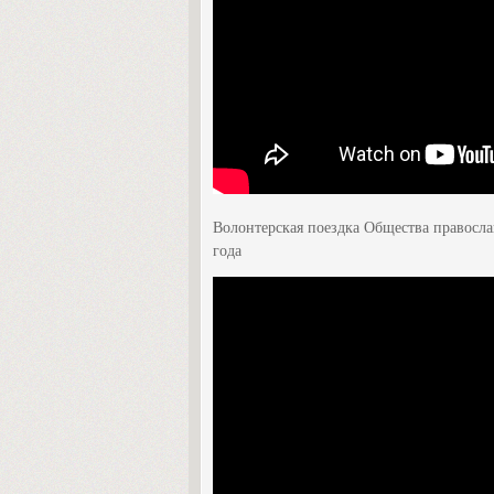
Волонтерская поездка Общества правосла
года