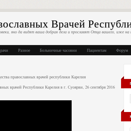
ославных Врачей Республ
овеки, яко да видят ваша добрая дела и прославят Отца вашего, иже на 
врачи
Разное
Больничные часовни
Пациентам
Форум
ества православных врачей республики Карелия
вных врачей Республики Карелия в г. Суоярви, 26 сентября 2016