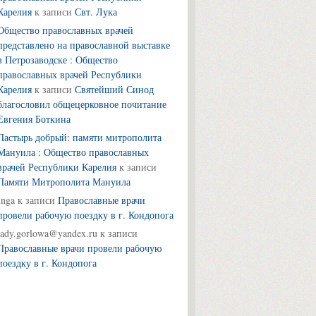
Карелия
к записи
Свт. Лука
Общество православных врачей
представлено на православной выставке
в Петрозаводске : Общество
православных врачей Республики
Карелия
к записи
Святейший Синод
благословил общецерковное почитание
Евгения Боткина
Пастырь добрый: памяти митрополита
Мануила : Общество православных
врачей Республики Карелия
к записи
Памяти Митрополита Мануила
Inga
к записи
Православные врачи
провели рабочую поездку в г. Кондопога
lady.gorlowa@yandex.ru
к записи
Православные врачи провели рабочую
поездку в г. Кондопога