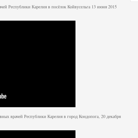
чей Республики Карелия в посёлок Койвусельга 13 июня 2015
вных врачей Республики Карелия в город Кондопога, 20 декабря