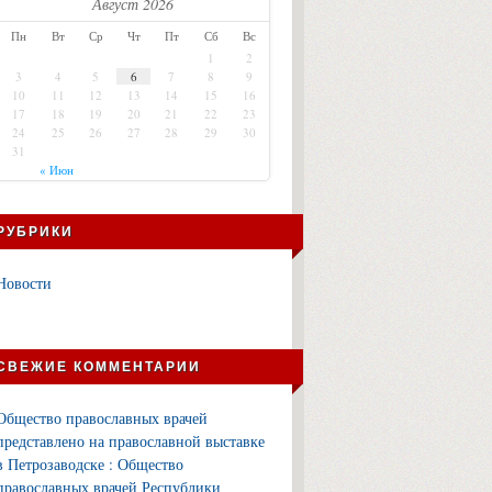
Август 2026
Пн
Вт
Ср
Чт
Пт
Сб
Вс
1
2
3
4
5
6
7
8
9
10
11
12
13
14
15
16
17
18
19
20
21
22
23
24
25
26
27
28
29
30
31
« Июн
РУБРИКИ
Новости
СВЕЖИЕ КОММЕНТАРИИ
Общество православных врачей
представлено на православной выставке
в Петрозаводске : Общество
православных врачей Республики