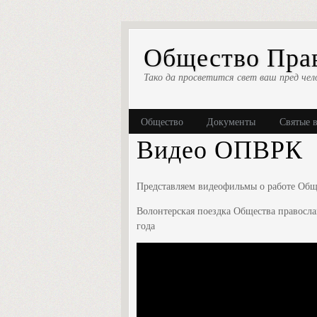
Общество Прав
Тако да просветится свет ваш пред чел
Общество
Документы
Святые 
Видео ОПВРК
Представляем видеофильмы о работе Общ
Волонтерская поездка Общества правосла
года