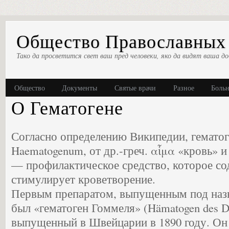
Общество Православных 
Тако да просветится свет ваш пред человеки, яко да видят ваша до
Общество
Документы
Святые врачи
Разное
Боль
О Гематогене
Согласно определению Википедии, гематоге
Haematogenum, от др.-греч. αἷμα «кровь» 
— профилактическое средство, которое со
стимулирует кроветворение.
Первым препаратом, выпущенным под назв
был «гематоген Гоммеля» (Hämatogen des D
выпущенный в Швейцарии в 1890 году. Он