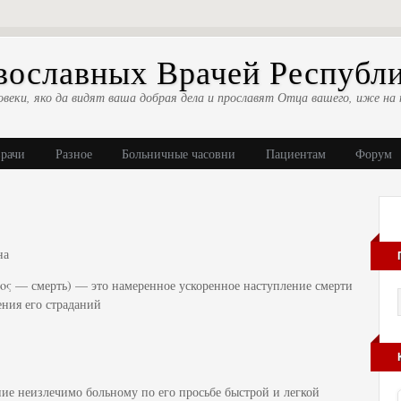
ославных Врачей Республ
овеки, яко да видят ваша добрая дела и прославят Отца вашего, иже на 
врачи
Разное
Больничные часовни
Пациентам
Форум
на
ος — смерть) — это намеренное ускоренное наступление смерти
ния его страданий
е неизлечимо больному по его просьбе быстрой и легкой