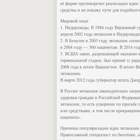
её форме противоречит реализации идеи 
средства и не покажу пути для подобног
Мировой опыт
1. Нидерланды. В 1984 году Верховный с
апреля 2002 года эвтаназия в Нидерландах
2. В Бельгии в 2003 году эвтаназия «пом
в 2004 году — 360 пациентам. В 2014 год
3. ВСША закон, разрешающий оказание 
терминальной стадии, был принят (с рядо
2008 года в штате Вашингтон. В штате В
эвтаназию.
В марте 2012 года губернатор штата Джо
В России эвтаназия законодательно зап
здоровья граждан в Российской Федерац
эвтаназии, то есть ускорение по просьбе
или средствами, в том числе прекращен
пациента».
Причины популяризации идеи эвтаназии
Православный специалист по биоэтике, 