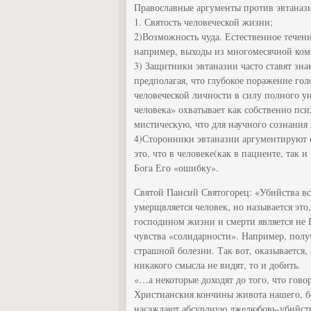
Православные аргументы против эвтанази
1. Святость человеческой жизни;
2)Возможность чуда. Естественное течени
например, выходы из многомесячной комы
3) Защитники эвтаназии часто ставят зн
предполагая, что глубокое поражение го
человеческой личности в силу полного у
человека» охватывает как собственно пси
мистическую, что для научного сознания
4)Сторонники эвтаназии аргументируют 
это, что в человеке(как в пациенте, так 
Бога Его «ошибку».
Святой Паисий Святогорец: «Убийства вс
умерщвляется человек, но называется это
господином жизни и смерти является не Б
чувства «солидарности». Например, получ
страшной болезни. Так вот, оказывается,
никакого смысла не видят, то и добить.
«…а некоторые доходят до того, что гово
Христианския кончины живота нашего, 
насаждают абсурдную лжелюбовь-убийств