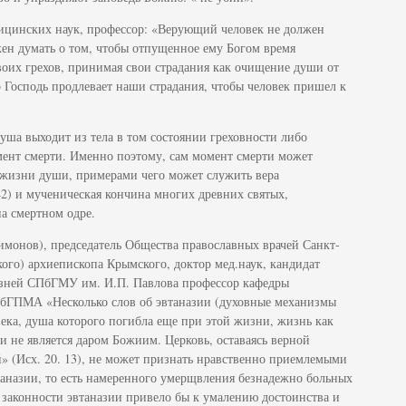
дицинских наук, профессор: «Верующий человек не должен
жен думать о том, чтобы отпущенное ему Богом время
воих грехов, принимая свои страдания как очищение души от
о Господь продлевает наши страдания, чтобы человек пришел к
душа выходит из тела в том состоянии греховности либо
мент смерти. Именно поэтому, сам момент смерти может
жизни души, примерами чего может служить вера
42) и мученическая кончина многих древних святых,
а смертном одре.
онов), председатель Общества православных врачей Санкт-
ого) архиепископа Крымского, доктор мед.наук, кандидат
езней СПбГМУ им. И.П. Павлова профессор кафедры
бГПМА «Несколько слов об эвтаназии (духовные механизмы
ека, душа которого погибла еще при этой жизни, жизнь как
 и не является даром Божиим. Церковь, оставаясь верной
» (Исх. 20. 13), не может признать нравственно приемлемыми
аназии, то есть намеренного умерщвления безнадежно больных
 законности эвтаназии привело бы к умалению достоинства и