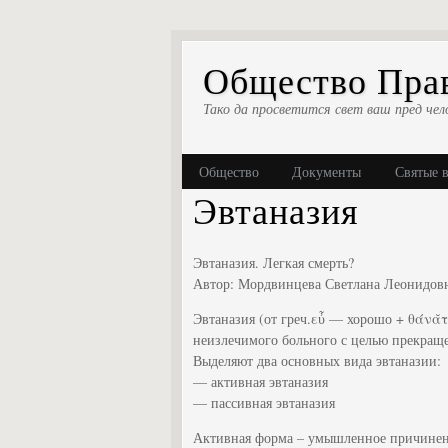
Общество Прав
Тако да просветится свет ваш пред чел
Общество
Документы
Святые 
Эвтаназия
Эвтаназия. Легкая смерть?
Автор: Мордвинцева Светлана Леонидов
Эвтаназия (от греч.εὖ — хорошо + θάνᾰτ
неизлечимого больного с целью прекраще
Выделяют два основных вида эвтаназии:
— активная эвтаназия
— пассивная эвтаназия
Активная форма – умышленное причинени