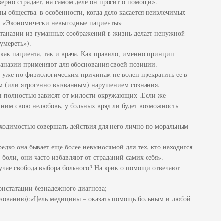
оверно страдает, на самом деле он просит о помощи».
ы общества, в особенности, когда дело касается неизлечимых
и: «Экономически невыгодные пациенты»
втаназии из гуманных соображений в жизнь делает ненужной
умереть»).
как пациента, так и врача. Как правило, именно принцип
таназии применяют для обоснования своей позиции.
, уже по физиологическим причинам не волен прекратить ее в
м (или ятрогенно вызванным) нарушением сознания.
и полностью зависят от милости окружающих .Если же
ним свою нелюбовь, у больных вряд ли будет возможность
бходимостью совершать действия для него лично по моральным
редко она бывает еще более невыносимой для тех, кто находится
 боли, они часто избавляют от страданий самих себя».
лучае свобода выбора больного? На крик о помощи отвечают
онстатации безнадежного диагноза;
азованию):«Цель медицины – оказать помощь больным и любой