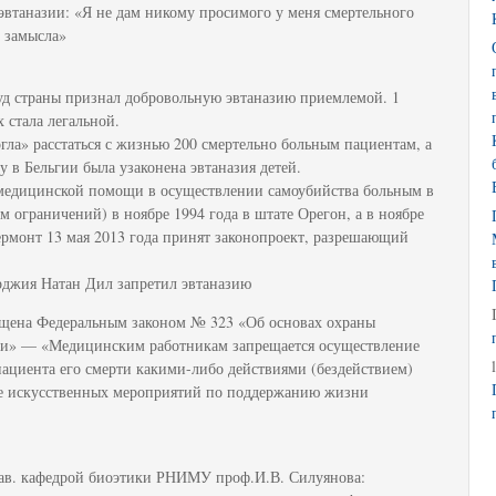
эвтаназии: «Я не дам никому просимого у меня смертельного
о замысла»
уд страны признал добровольную эвтаназию приемлемой. 1
 стала легальной.
огла» расстаться с жизнью 200 смертельно больным пациентам, а
у в Бельгии была узаконена эвтаназия детей.
медицинской помощи в осуществлении самоубийства больным в
м ограничений) в ноябре 1994 года в штате Орегон, а в ноябре
ермонт 13 мая 2013 года принят законопроект, разрешающий
рджия Натан Дил запретил эвтаназию
рещена Федеральным законом № 323 «Об основах охраны
ии» — «Медицинским работникам запрещается осуществление
 пациента его смерти какими-либо действиями (бездействием)
ие искусственных мероприятий по поддержанию жизни
зав. кафедрой биоэтики РНИМУ проф.И.В. Силуянова: