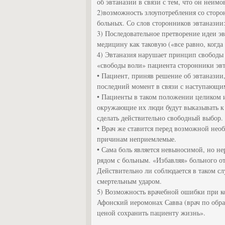
об эвтаназии в связи с тем, что он неим
2)возможность злоупотребления со сторон
больных. Со слов сторонников эвтанази
3) Последовательное претворение идеи э
медицину как таковую («все равно, когда 
4) Эвтаназия нарушает принцип свободы 
«свободы воли» пациента сторонники эв
• Пациент, приняв решение об эвтаназии
последний момент в связи с наступающи
• Пациенты в таком положении целиком 
окружающие их люди будут выказывать к 
сделать действительно свободный выбор.
• Врач же ставится перед возможной нео
причинам неприемлемые.
• Сама боль является невыносимой, но не
рядом с больным. «Избавляя» больного от
Действительно ли соблюдается в таком с
смертельным ударом.
5) Возможность врачебной ошибки при к
Афонский иеромонах Савва (врач по обр
ценой сохранить пациенту жизнь».