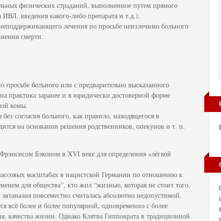
ельных физических страданий, выполненное путем прямого
 ИВЛ, введения какого-либо препарата и т.д.).
знеподдерживающего лечения по просьбе неизлечимо больного
инения смерти.
по просьбе больного или с предварительно высказанного
на практика заранее и в юридически достоверной форме
мой комы.
 без согласия больного, как правило, находящегося в
дится на основании решения родственников, опекунов и т. п.
Фрэнсисом Бэконом в XVI веке для определения «лёгкой
в массовых масштабах в нацистской Германии по отношению к
менем для общества”, кто жил “жизнью, которая не стоит того,
я эвтаназия повсеместно считалась абсолютно недопустимой.
ся всё более и более популярной, одновременно с более
я, качества жизни. Однако Клятва Гиппократа в традиционной