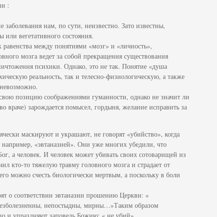
и :
е заболевания нам, по сути, неизвестно. Зато известны,
 или вегетативного состояния.
ак равенства между понятиями «мозг» и «личность»,
ловного мозга ведет за собой прекращения существования
ничтожения психики. Однако, это не так. Понятие «душа
хическую реальность, так и телесно-физиологическую, а также
 невозможно.
свою позицию соображениями гуманности, однако не значит ли
и во враче) зарождается помысел, гордыня, желание исправить за
ячески маскируют и украшают, не говорят «убийство», когда
, например, «эвтаназией». Они уже многих убедили, что
ог, а человек. И человек может убивать своих сотоварищей из
ил кто-то тяжелую травму головного мозга и страдает от
 его можно счесть биологически мертвым, а поскольку в боли
рят о соответствии эвтаназии прошению Церкви: «
безболезненны, непостыдны, мирны…»Таким образом
о и упраздняют заповедь Божию: « не убий».