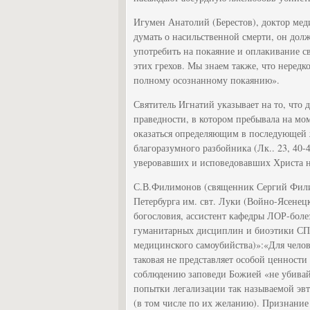
Игумен Анатолий (Берестов), доктор ме
думать о насильственной смерти, он дол
употребить на покаяние и оплакивание с
этих грехов. Мы знаем также, что нередк
полному осознанному покаянию».
Святитель Игнатий указывает на то, что 
праведности, в котором пребывала на мо
оказаться определяющим в последующей 
благоразумного разбойника (Лк.. 23, 40-
уверовавших и исповедовавших Христа н
С.В.Филимонов (священник Сергий Филим
Петербурга им. свт. Луки (Войно-Ясенецк
богословия, ассистент кафедры ЛОР-бол
гуманитарных дисциплин и биоэтики СП
медицинского самоубийства)»:«Для челов
таковая не представляет особой ценности
соблюдению заповеди Божией «не убивай
попытки легализации так называемой эвт
(в том числе по их желанию). Признание