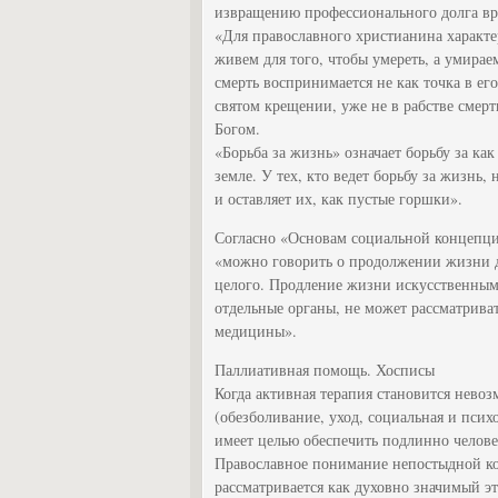
извращению профессионального долга вра
«Для православного христианина характе
живем для того, чтобы умереть, а умирае
смерть воспринимается не как точка в ег
святом крещении, уже не в рабстве смерт
Богом.
«Борьба за жизнь» означает борьбу за ка
земле. У тех, кто ведет борьбу за жизнь,
и оставляет их, как пустые горшки».
Согласно «Основам социальной концепцие
«можно говорить о продолжении жизни до
целого. Продление жизни искусственным
отдельные органы, не может рассматривать
медицины».
Паллиативная помощь. Хосписы
Когда активная терапия становится нево
(обезболивание, уход, социальная и псих
имеет целью обеспечить подлинно челове
Православное понимание непостыдной ко
рассматривается как духовно значимый э