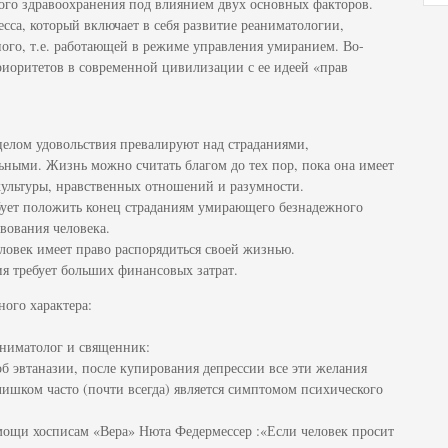
ого здравоохранения под влиянием двух основных факторов.
сса, который включает в себя развитие реаниматологии,
ого, т.е. работающей в режиме управления умиранием. Во-
иоритетов в современной цивилизации с ее идеей «прав
в целом удовольствия превалируют над страданиями,
ными. Жизнь можно считать благом до тех пор, пока она имеет
культуры, нравственных отношений и разумности.
ебует положить конец страданиям умирающего безнадежного
вования человека.
еловек имеет право распорядиться своей жизнью.
я требует больших финансовых затрат.
ого характера:
аниматолог и священник:
б эвтаназии, после купирования депрессии все эти желания
лишком часто (почти всегда) является симптомом психического
мощи хосписам «Вера» Нюта Федермессер :«Если человек просит