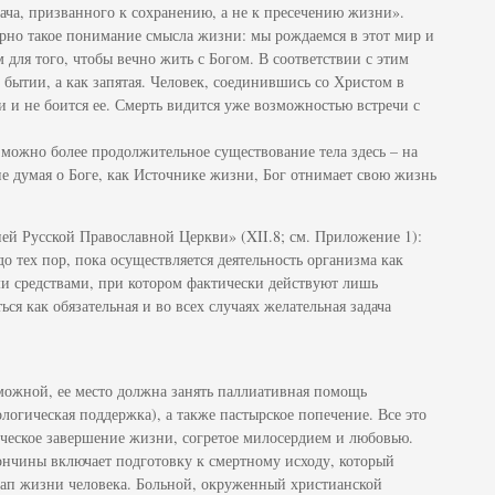
ча, призванного к сохранению, а не к пресечению жизни».
рно такое понимание смысла жизни: мы рождаемся в этот мир и
м для того, чтобы вечно жить с Богом. В соответствии с этим
о бытии, а как запятая. Человек, соединившись со Христом в
и и не боится ее. Смерть видится уже возможностью встречи с
к можно более продолжительное существование тела здесь – на
 не думая о Боге, как Источнике жизни, Бог отнимает свою жизнь
й Русской Православной Церкви» (XII.8; см. Приложение 1):
 тех пор, пока осуществляется деятельность организма как
и средствами, при котором фактически действуют лишь
ся как обязательная и во всех случаях желательная задача
зможной, ее место должна занять паллиативная помощь
ологическая поддержка), а также пастырское попечение. Все это
ческое завершение жизни, согретое милосердием и любовью.
нчины включает подготовку к смертному исходу, который
тап жизни человека. Больной, окруженный христианской