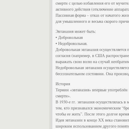
смерти с целью избавления его от мучит
активного действия (отключение аппарата
Пассивная форма – отказ от начатого жи
для умышленного и весьма скорого прич
Эвтаназия может быть:
• Добровольная
• Недобровольная.
Добровольная эвтаназия осуществляется 
согласия (например, в США распростране
выражать свою волю на случай необрати
Недобровольная эвтаназия осуществляется
бессознательном состоянии. Она произво
История
Термин «эвтаназия» впервые употреблён 
смерти».
В 1930-е гг. эвтаназия осуществлялась 
тем, кто признавался экономическим “бре
чтобы ее жить”. После этого долгое врем
Идея эвтаназии в конце ХХ века становит
широким использованием другого поняти