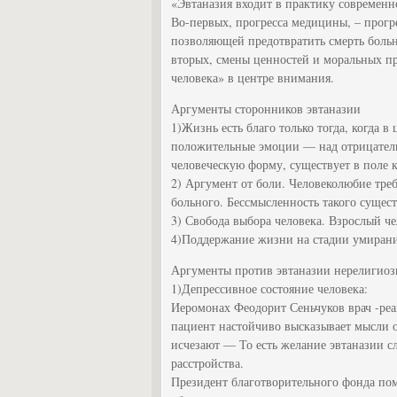
«Эвтаназия входит в практику современн
Во-первых, прогресса медицины, – прогре
позволяющей предотвратить смерть больн
вторых, смены ценностей и моральных пр
человека» в центре внимания.
Аргументы сторонников эвтаназии
1)Жизнь есть благо только тогда, когда 
положительные эмоции — над отрицатель
человеческую форму, существует в поле 
2) Аргумент от боли. Человеколюбие тр
больного. Бессмысленность такого сущест
3) Свобода выбора человека. Взрослый ч
4)Поддержание жизни на стадии умирани
Аргументы против эвтаназии нерелигиозн
1)Депрессивное состояние человека:
Иеромонах Феодорит Сеньчуков врач -ре
пациент настойчиво высказывает мысли о
исчезают — То есть желание эвтаназии с
расстройства.
Президент благотворительного фонда по