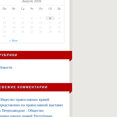
Август 2026
Пн
Вт
Ср
Чт
Пт
Сб
Вс
1
2
3
4
5
6
7
8
9
10
11
12
13
14
15
16
17
18
19
20
21
22
23
24
25
26
27
28
29
30
31
« Июн
РУБРИКИ
Новости
СВЕЖИЕ КОММЕНТАРИИ
Общество православных врачей
представлено на православной выставке
в Петрозаводске : Общество
православных врачей Республики