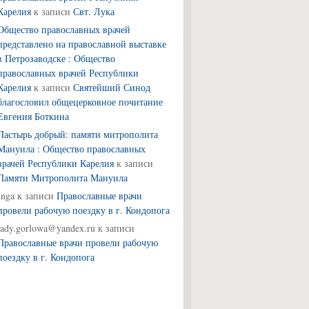
Карелия
к записи
Свт. Лука
Общество православных врачей
представлено на православной выставке
в Петрозаводске : Общество
православных врачей Республики
Карелия
к записи
Святейший Синод
благословил общецерковное почитание
Евгения Боткина
Пастырь добрый: памяти митрополита
Мануила : Общество православных
врачей Республики Карелия
к записи
Памяти Митрополита Мануила
Inga
к записи
Православные врачи
провели рабочую поездку в г. Кондопога
lady.gorlowa@yandex.ru
к записи
Православные врачи провели рабочую
поездку в г. Кондопога