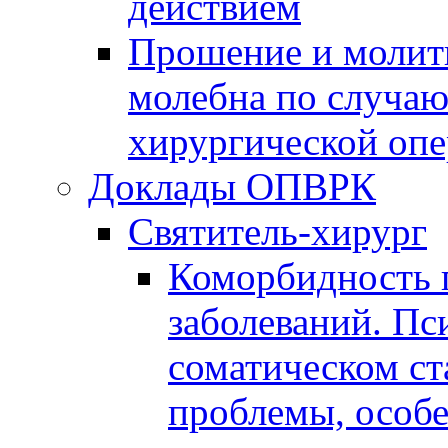
действием
Прошение и молитв
молебна по случа
хирургической оп
Доклады ОПВРК
Святитель-хирург
Коморбидность 
заболеваний. Пс
соматическом ст
проблемы, особ