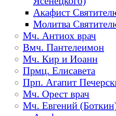
Ясенецкого)
Акафист Святител
Молитва Святител
Мч. Антиох врач
Вмч. Пантелеимон
Мч. Кир и Иоанн
Прмц. Елисавета
Прп. Агапит Печерск
Мч. Орест врач
Мч. Евгений (Боткин