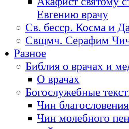
Акафист святому с
Евгению врачу
Св. бесср. Косма и Д
Свщмч. Серафим Чич
Разное
Библия о врачах и м
О врачах
Богослужебные текс
Чин благословени
Чин молебного пен