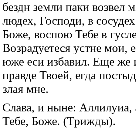
бездн земли паки возвел м
людех, Господи, в сосуде
Боже, воспою Тебе в гусл
Возрадуетеся устне мои, е
юже еси избавил. Еще же 
правде Твоей, егда посты
злая мне.
Слава, и ныне: Аллилуиа, 
Тебе, Боже. (Трижды).