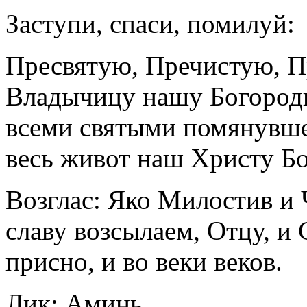
Заступи, спаси, помилуй:
Пресвятyю, Пречиcтую, П
Владычицу нaшу Богород
всеми святыми помянyвше,
вeсь живот нaш Христу Бо
Возглaс: Яко Милоcтив и 
слaву возсылaем, Отцу, и
присно, и во веки веков.
Лик: Аминь.