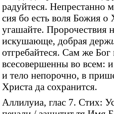
радуйтеся. Непрестанно м
сия бо есть воля Божия о 
угашайте. Пророчествия н
искушающе, добрая держ
отгребайтеся. Сам же Бог
всесовершенны во всем: и
и тело непорочно, в приш
Христа да сохранится.
Аллилуиа, глас 7. Стих: У
печали,/ защ
и
тит тя Имя Б