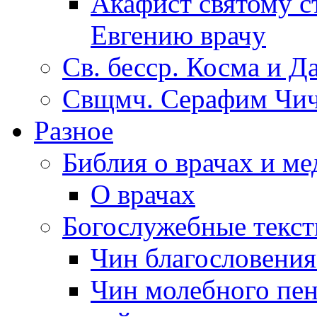
Акафист святому с
Евгению врачу
Св. бесср. Косма и Д
Свщмч. Серафим Чич
Разное
Библия о врачах и м
О врачах
Богослужебные текс
Чин благословени
Чин молебного пен