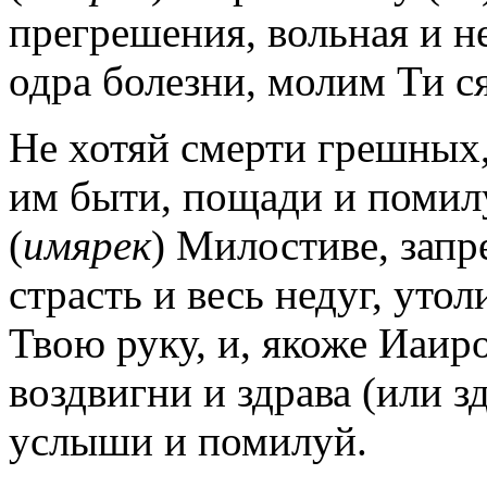
прегрешения, вольная и не
одра болезни, молим Ти с
Не хотяй смерти грешных
им быти, пощади и помилу
(
имярек
) Милостиве, запр
страсть и весь недуг, уто
Твою руку, и, якоже Иаир
воздвигни и здрава (или з
услыши и помилуй.