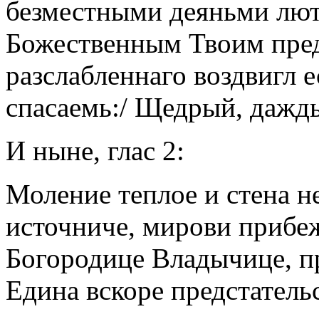
безместными деяньми лют
Божественным Твоим пред
разслабленнаго воздвигл ес
спасаемь:/ Щедрый, даждь
И ныне, глас 2:
Моление теплое и стена н
источниче, мирови прибе
Богородице Владычице, пр
Едина вскоре предстатель