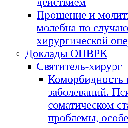
действием
Прошение и молитв
молебна по случа
хирургической оп
Доклады ОПВРК
Святитель-хирург
Коморбидность 
заболеваний. Пс
соматическом ст
проблемы, особ