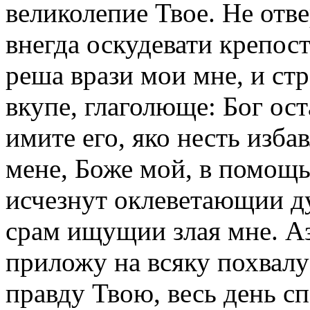
великолепие Твое. Не отв
внегда оскудевати крепост
реша врази мои мне, и с
вкупе, глаголюще: Бог ост
имите eго, яко несть изба
мене, Боже мой, в помощ
исчезнут оклеветающии ду
срам ищущии злая мне. Аз
приложу на всяку похвалу
правду Твою, весь день сп