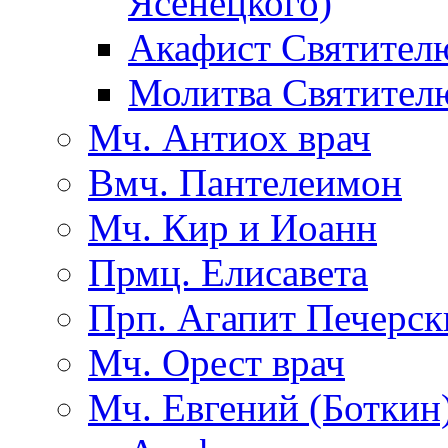
Ясенецкого)
Акафист Святител
Молитва Святител
Мч. Антиох врач
Вмч. Пантелеимон
Мч. Кир и Иоанн
Прмц. Елисавета
Прп. Агапит Печерск
Мч. Орест врач
Мч. Евгений (Боткин