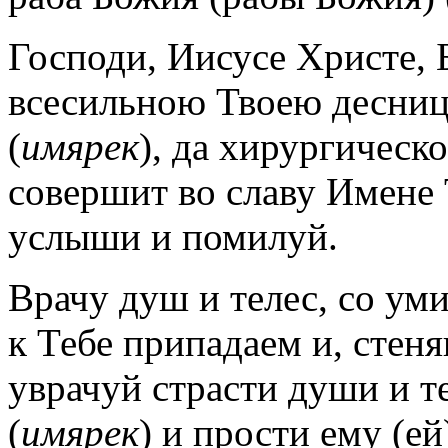
Господи, Иисусе Христе,
всесильною Твоею десниц
(
имярек
), да хирургическ
совершит во славу Имене 
услыши и помилуй.
Врачу душ и телес, со ум
к Тебе припадаем и, стеня
уврачуй страсти души и те
(
имярек
) и прости ему (ей