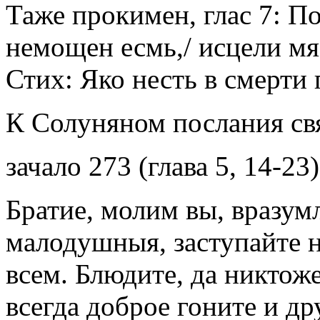
Таже прокимен, глас 7: П
немощен есмь,/ исцели мя
Стих: Яко несть в смерти
К Солуняном послания свя
зачало 273 (глава 5, 14-23)
Братие, молим вы, вразум
малодушныя, заступайте 
всем. Блюдите, да никтоже
всегда доброе гоните и дру