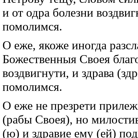
и от одра болезни воздвиг
помолимся.
О еже, якоже иногда разс
Божественныя Своея благо
воздвигнути, и здрава (зд
помолимся.
О еже не презрети прилеж
(рабы Своея), но милости
(ю) и здравие ему (ей) по