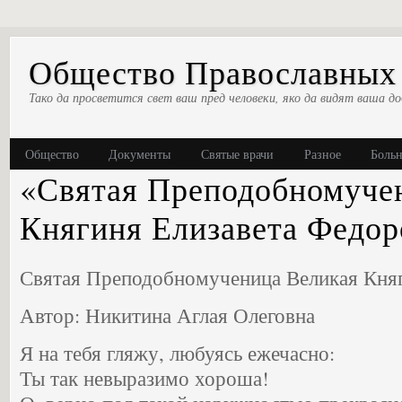
Общество Православных 
Тако да просветится свет ваш пред человеки, яко да видят ваша до
Общество
Документы
Святые врачи
Разное
Боль
«Святая Преподобномуче
Княгиня Елизавета Федор
Святая Преподобномученица Великая Княг
Автор: Никитина Аглая Олеговна
Я на тебя гляжу, любуясь ежечасно:
Ты так невыразимо хороша!