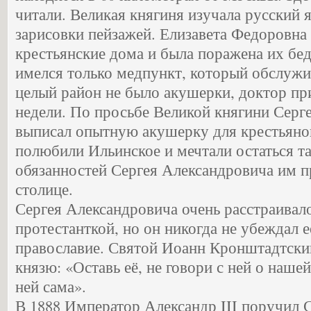
читали. Великая княгиня изучала русский 
зарисовки пейзажей. Елизавета Федоровна
крестьянские дома и была поражена их бе
имелся только медпункт, который обслуж
целый район не было акушерки, доктор при
недели. По просьбе Великой княгини Серг
выписал опытную акушерку для крестьяно
полюбили Ильинское и мечтали остаться там
обязанностей Сергея Александровича им п
столице.
Сергея Александровича очень расстраивало
протестанткой, но он никогда не убеждал е
православие. Святой Иоанн Кронштадтски
князю: «Оставь её, не говори с ней о нашей
ней сама».
В 1888 Император Александр III поручил 