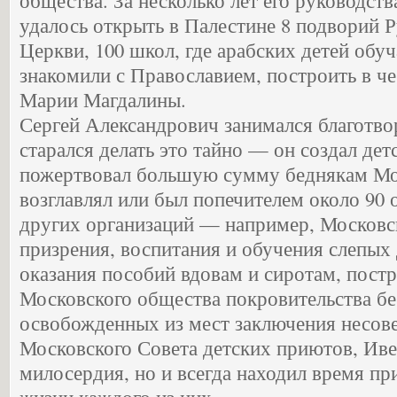
общества. За несколько лет его руководст
удалось открыть в Палестине 8 подворий 
Церкви, 100 школ, где арабских детей обу
знакомили с Православием, построить в че
Марии Магдалины.
Сергей Александрович занимался благотво
старался делать это тайно — он создал дет
пожертвовал большую сумму беднякам Мо
возглавлял или был попечителем около 90 
других организаций — например, Московс
призрения, воспитания и обучения слепых 
оказания пособий вдовам и сиротам, пост
Московского общества покровительства б
освобожденных из мест заключения несов
Московского Совета детских приютов, Ив
милосердия, но и всегда находил время пр