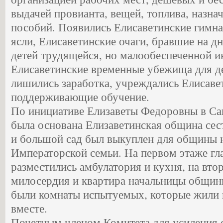
выдачей провианта, вещей, топлива, назн
пособий. Появились Елисаветинские гимна
ясли, Елисаветинские очаги, бравшие на д
детей трудящейся, но малообеспеченной и
Елисаветинские временные убежища для де
лишились заработка, учреждались Елисаве
поддерживающие обучение.
По инициативе Елизаветы Федоровны в Сан
была основана Елизаветинская община сес
и большой сад был выкуплен для общины н
Императорской семьи. На первом этаже гл
разместились амбулатория и кухня, на вто
милосердия и квартира начальницы общины
были комнаты испытуемых, которые жили 
вместе.
Почетным членом Комитета для усиления 