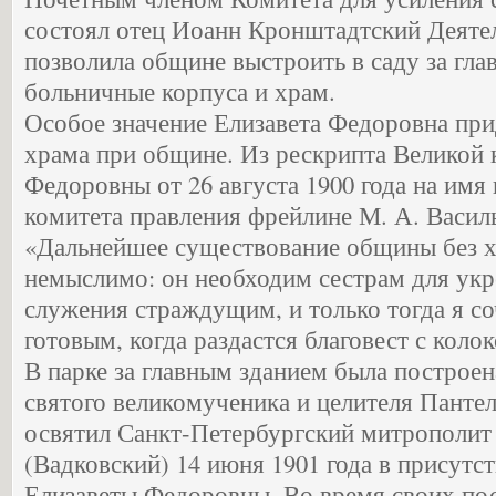
состоял отец Иоанн Кронштадтский Деяте
позволила общине выстроить в саду за гл
больничные корпуса и храм.
Особое значение Елизавета Федоровна при
храма при общине. Из рескрипта Великой 
Федоровны от 26 августа 1900 года на имя
комитета правления фрейлине М. А. Васил
«Дальнейшее существование общины без 
немыслимо: он необходим сестрам для укр
служения страждущим, и только тогда я с
готовым, когда раздастся благовест с коло
В парке за главным зданием была построен
святого великомученика и целителя Панте
освятил Санкт-Петербургский митрополит
(Вадковский) 14 июня 1901 года в присутс
Елизаветы Федоровны. Во время своих по