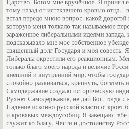
Царство, Богом мне вручённое. Я принял е
тому назад от истекавшего кровью отца…в
встал передо мною вопрос: какой дорогой 
которую меня толкало так называемое пер
зараженное либеральными идеями запада, 
подсказывало мне мое собственное убежд
священный долг Государя и моя совесть. Я
Либералы окрестили его реакционным. Ме
только благо моего народа и величие Росси
внешний и внутренний мир, чтобы государ
спокойно развиваться, крепнуть, богатеть и
Самодержавие создало историческую инди
Рухнет Самодержавие, не дай Бог, тогда с 
Падение исконно русской власти откроет 
и кровавых междоусобиц. Я завещаю тебе 
служит ко благу, Чести и достоинству Рос