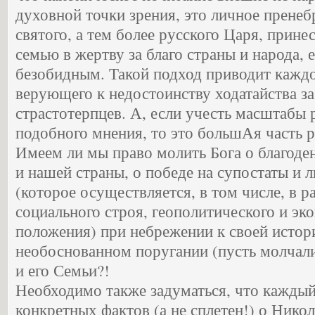
духовной точки зрения, это личное прене
святого, а тем более русского Царя, прине
семью в жертву за благо страны и народа, 
безобидным. Такой подход приводит кажд
верующего к недостоинству ходатайства з
страстотерпцев. А, если учесть масштабы
подобного мнения, то это большАя часть р
Имеем ли мы право молить Бога о благоде
и нашей страны, о победе на супостаты и 
(которое осуществляется, в том числе, в
социального строя, геополитического и эк
положения) при небрежении к своей истор
необоснованном поругании (пусть молчал
и его Семьи?!
Необходимо также задуматься, что каждый 
конкретных фактов (а не сплетен!) о Никола