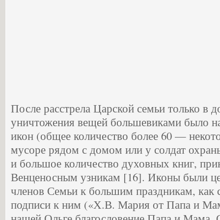
После расстрела Царской семьи только в д
уничтожения вещей большевиками было н
икон (общее количество более 60 — некот
мусоре рядом с домом или у солдат охран
и большое количество духовных книг, пр
Венценосным узникам [16]. Иконы были ц
членов Семьи к большим праздникам, как 
подписи к ним («Х.В. Мария от Папа и Мам
нашей Ольге благословение Папа и Мама. 