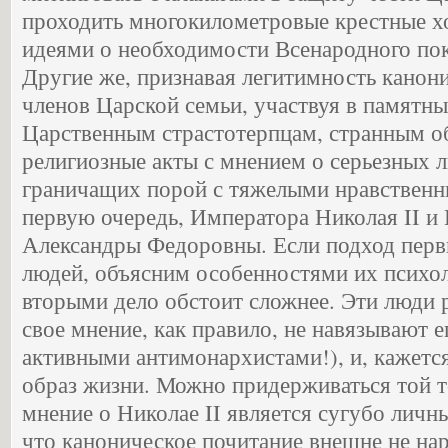
проходить многокилометровые крестные хо
идеями о необходимости Всенародного по
Другие же, признавая легитимность канони
членов Царской семьи, участвуя в памятн
Царственным страстотерпцам, странным о
религиозные акты с мнением о серьезных 
граничащих порой с тяжелыми нравственн
первую очередь, Императора Николая II 
Александры Федоровны. Если подход перв
людей, объясним особенностями их психол
вторыми дело обстоит сложнее. Эти люди 
свое мнение, как правило, не навязывают ег
активными антимонархистами!), и, кажетс
образ жизни. Можно придерживаться той т
мнение о Николае II является сугубо личн
что каноническое почитание внешне не нар