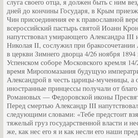
слуга своего отца, я должен быть с ним вез
дней до кончины Государя, в Крым приезж
Чин присоединения ее к православной вер
всероссийский пастырь святой Иоанн Кро
напутствовал умирающего Александра III 
Николая II, сослужил при бракосочетании
в церкви Зимнего дворца 4/26 ноября 1894 
Успенском соборе Московского кремля 14/2
время Миропомазания будущую императри
Александрой в честь царицы-мученицы, а 
иностранные принцессы получали от благ
Романовых — Федоровской иконы Пресвят
Перед смертью Александр III напутствова
следующими словами: «Тебе предстоит взя
тяжелый груз государственной власти и не
же, как нес его я и как несли его наши пре