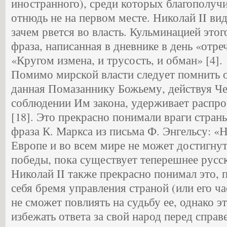
иностранного), среди которых благополучи
отнюдь не на первом месте. Николай II вид
зачем рвется во власть. Кульминацией этог
фраза, написанная в дневнике в день «отре
«Кругом измена, и трусость, и обман» [4].
Помимо мирской власти следует помнить о 
данная Помазаннику Божьему, действуя Че
соблюдении Им закона, удерживает распро
[18]. Это прекрасно понимали враги стран
фраза К. Маркса из письма Ф. Энгельсу: «
Европе и во всем мире не может достигну
победы, пока существует теперешнее русск
Николай II также прекрасно понимал это, 
себя бремя управления страной (или его ча
не сможет повлиять на судьбу ее, однако э
избежать ответа за свой народ перед спра