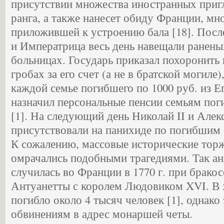
присутствии множества иностранных при
ранга, а также нанесет обиду Франции, мн
приложившей к устроению бала [18]. Посл
и Императрица весь день навещали ранены
больницах. Государь приказал похоронить
гробах за его счет (а не в братской могиле)
каждой семье погибшего по 1000 руб. из Е
назначил персональные пенсии семьям по
[1]. На следующий день Николай II и Але
присутствовали на панихиде по погибшим 
К сожалению, массовые исторические тор
омрачались подобными трагедиями. Так ан
случилась во Франции в 1770 г. при брако
Антуанетты с королем Людовиком XVI. В 
погибло около 4 тысяч человек [1], однако 
обвинениям в адрес монаршей четы.