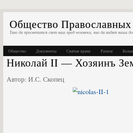
Общество Православных 
Тако да просветится свет ваш пред человеки, яко да видят ваша до
Общество
Документы
Святые врачи
Разное
Боль
Николай II — Хозяинъ Зе
Автор: И.С. Скопец