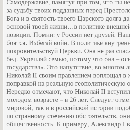
Самодержавие, памятуя при том, что ты н
за судьбу твоих подданных перед Престол
Бога и в святость твоего Царского долга да
основой твоей жизни…в политике внешней
позиции. Помни: у России нет друзей. На
боятся. Избегай войн. В политике внутрен
покровительствуй Церкви. Она не раз спас
бед. Укрепляй семью, потому что она – ос
государства». Это напутствие, во многом а
Николай II своим правлением воплощал в ж
поправкой на реальную геополитическую о
Нередко отмечают, что Николай II вступил
молодом возрасте – в 26 лет. Следует отмет
мировой, так и в российской истории подо
по странному стечению обстоятельств, они
общественность. К примеру, Александр I в