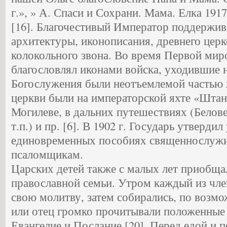
г.», » А. Спаси и Сохрани. Мама. Елка 1917
[16]. Благочестивый Император поддержив
архитектуры, иконописания, древнего церк
колокольного звона. Во время Первой мир
благословлял иконами войска, уходившие 
Богослужения были неотъемлемой частью 
церкви были на императорской яхте «Штанд
Могилеве, в дальних путешествиях (Белове
т.п.) и пр. [6]. В 1902 г. Государь утвердил
единовременных пособиях священнослужи
псаломщикам.
Царских детей также с малых лет приобща
православной семьи. Утром каждый из чле
свою молитву, затем собирались, по возмо
или отец громко прочитывали положенные
Евангелие и Послание [20]. Перед едой и 