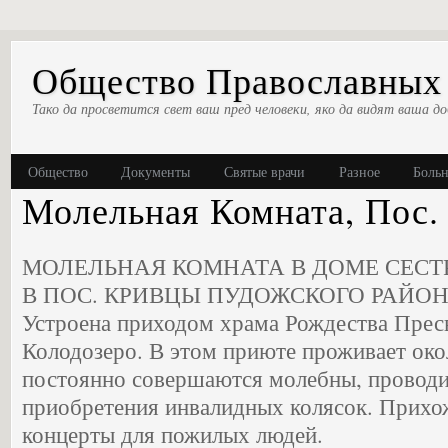
Общество Православных 
Тако да просветится свет ваш пред человеки, яко да видят ваша до
Общество
Документы
Святые врачи
Разное
Боль
Молельная Комната, Пос.
МОЛЕЛЬНАЯ КОМНАТА В ДОМЕ СЕСТ
В ПОС. КРИВЦЫ ПУДОЖСКОГО РАЙОН
Устроена приходом храма Рождества Прес
Колодозеро. В этом приюте проживает окол
постоянно совершаются молебны, проводит
приобретения инвалидных колясок. Прихо
концерты для пожилых людей.