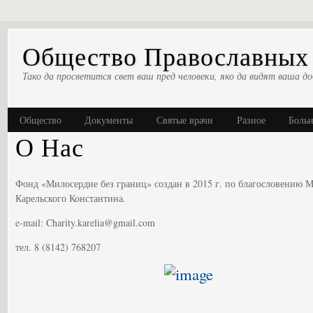
Общество Православных 
Тако да просветится свет ваш пред человеки, яко да видят ваша до
Общество
Документы
Святые врачи
Разное
Боль
О Нас
Фонд «Милосердие без границ» создан в 2015 г. по благословению 
Карельского Константина.
e-mail: Charity.karelia@gmail.com
тел. 8 (8142) 768207