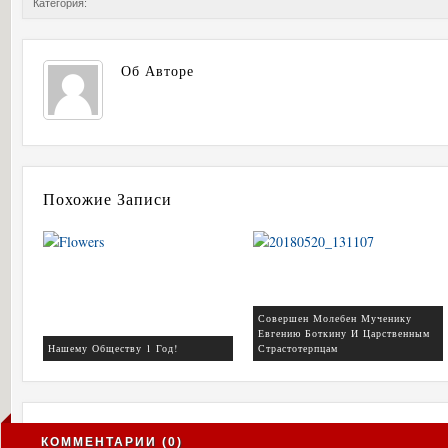
Категория:
Об Авторе
Похожие Записи
Совершен Молебен Мученику
Евгению Боткину И Царственным
Нашему Обществу 1 Год!
Страстотерпцам
КОММЕНТАРИИ (0)