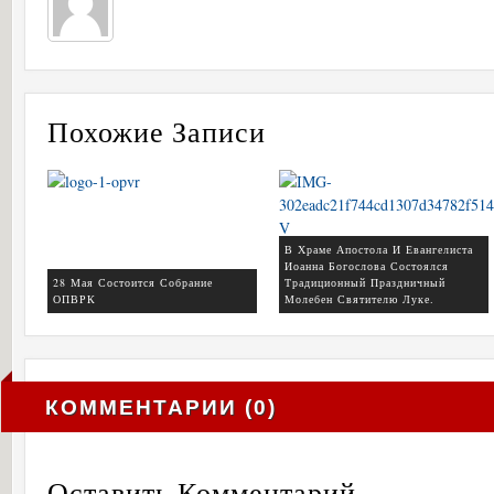
Похожие Записи
В Храме Апостола И Евангелиста
Иоанна Богослова Состоялся
28 Мая Состоится Собрание
Традиционный Праздничный
ОПВРК
Молебен Святителю Луке.
КОММЕНТАРИИ (0)
Оставить Комментарий