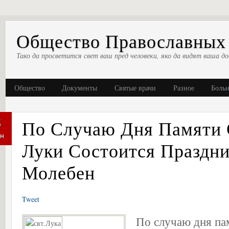
Общество Православных 
Тако да просветится свет ваш пред человеки, яко да видят ваша до
Общество
Документы
Святые врачи
Разное
Боль
3
По Случаю Дня Памяти 
н
Луки Состоится Праздн
Молебен
Tweet
По случаю дня па