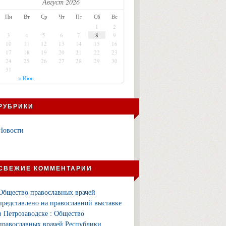
Август 2026
Пн
Вт
Ср
Чт
Пт
Сб
Вс
1
2
3
4
5
6
7
8
9
10
11
12
13
14
15
16
17
18
19
20
21
22
23
24
25
26
27
28
29
30
31
« Июн
РУБРИКИ
Новости
СВЕЖИЕ КОММЕНТАРИИ
Общество православных врачей
представлено на православной выставке
в Петрозаводске : Общество
православных врачей Республики