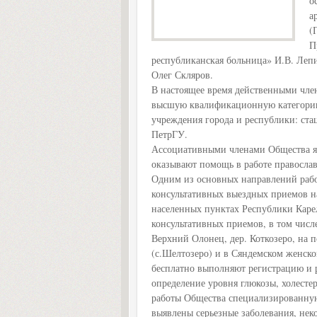
о
а
(
П
республиканская больница» И.В. Лепи
Олег Скляров.
В настоящее время действенными член
высшую квалификационную категорию
учреждения города и республики: ст
ПетрГУ.
Ассоциативными членами Общества яв
оказывают помощь в работе православ
Одним из основных направлений рабо
консультативных выездных приемов на
населенных пунктах Республики Карел
консультативных приемов, в том числе
Верхний Олонец, дер. Коткозеро, на
(с.Шелтозеро) и в Сяндемском женск
бесплатно выполняют регистрацию и
определение уровня глюкозы, холесте
работы Общества специализированную
выявлены серьезные заболевания, не