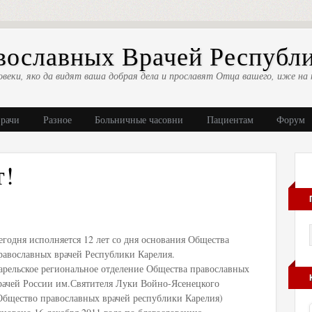
ославных Врачей Республ
овеки, яко да видят ваша добрая дела и прославят Отца вашего, иже на 
врачи
Разное
Больничные часовни
Пациентам
Форум
т!
егодня исполняется 12 лет со дня основания Общества
равославных врачей Республики Карелия.
арельское региональное отделение Общества православных
рачей России им.Святителя Луки Войно-Ясенецкого
Общество православных врачей республики Карелия)