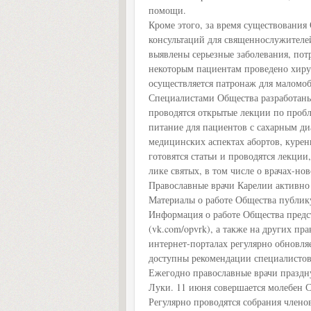
помощи.
Кроме этого, за время существования
консультаций для священнослужителе
выявлены серьезные заболевания, по
некоторым пациентам проведено хиру
осуществляется патронаж для маломо
Специалистами Общества разработаны
проводятся открытые лекции по проб
питание для пациентов с сахарным ди
медицинских аспектах абортов, курен
готовятся статьи и проводятся лекци
лике святых, в том числе о врачах-н
Православные врачи Карелии активно 
Материалы о работе Общества публик
Информация о работе Общества предст
(vk.com/opvrk), а также на других прав
интернет-порталах регулярно обновля
доступны рекомендации специалистов
Ежегодно православные врачи праздн
Луки. 11 июня совершается молебен 
Регулярно проводятся собрания члено