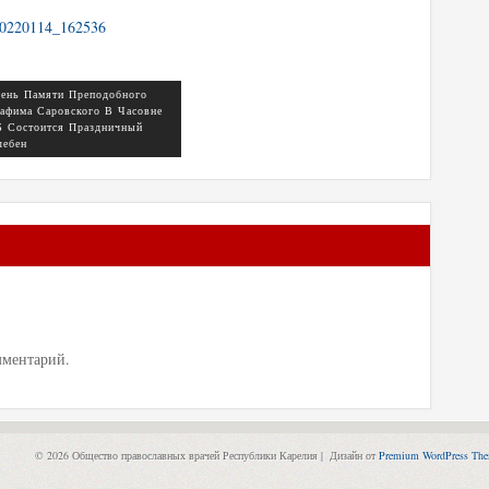
ень Памяти Преподобного
афима Саровского В Часовне
 Состоится Праздничный
ебен
мментарий.
© 2026 Общество православных врачей Республики Карелия | Дизайн от
Premium WordPress Th