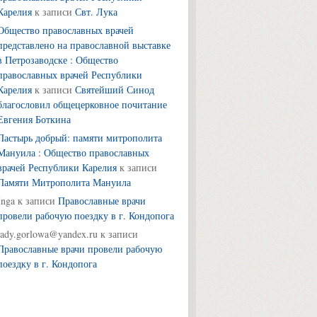
Карелия
к записи
Свт. Лука
Общество православных врачей
представлено на православной выставке
в Петрозаводске : Общество
православных врачей Республики
Карелия
к записи
Святейший Синод
благословил общецерковное почитание
Евгения Боткина
Пастырь добрый: памяти митрополита
Мануила : Общество православных
врачей Республики Карелия
к записи
Памяти Митрополита Мануила
Inga
к записи
Православные врачи
провели рабочую поездку в г. Кондопога
lady.gorlowa@yandex.ru
к записи
Православные врачи провели рабочую
поездку в г. Кондопога