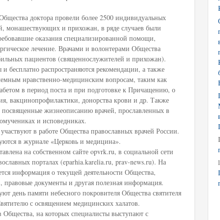
 Общества доктора провели более 2500 индивидуальных
й, монашествующих и прихожан, в ряде случаев были
требовавшие оказания специализированной помощи,
ргическое лечение. Врачами и волонтерами Общества
бильных пациентов (священнослужителей и прихожан).
 и бесплатно распространяются рекомендации, а также
лемным нравственно-медицинским вопросам, таким как
абетом в период поста и при подготовке к Причащению, о
ия, вакцинопрофилактики, донорства крови и др. Также
и, посвященные жизнеописанию врачей, прославленных в
овомучениках и исповедниках.
участвуют в работе Общества православных врачей России.
уются в журнале «Церковь и медицина».
авлена на собственном сайте opvrk.ru, в социальной сети
ославных порталах (eparhia.karelia.ru, prav-news.ru). На
ется информация о текущей деятельности Общества,
, правовые документы и другая полезная информация.
уют день памяти небесного покровителя Общества святителя
Святителю с освящением медицинских халатов.
в Общества, на которых специалисты выступают с