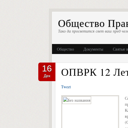
Общество Прав
Тако да просветится свет ваш пред чел
Общество
Документы
Святые 
16
ОПВРК 12 Ле
Дек
Tweet
С
п
К
в
(