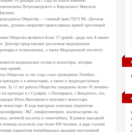
сновано 16 декабря 2011 года по благословению
рхиепископа Петрозаводского и Карельского Мануила
Павлова).
редседатель Общества — главный врач ГБУЗ РК «Детская
сева, духовно окормляет православных врачей протоиерей
ами Общества являются более 37 врачей, среди них 8 имеют
. Доктора представляют различные медицинские
ационары и поликлиники, а также Медицинский институт
ляются медицинские сестры и волонтёры, которые
ных врачей.
ты Общества за эти годы стало проведение Лечебно-
 приходах и в монастырях, а также в труднодоступных
ия. За 11 лет работы Общества совершено более 30 лечебно-
 на приходах в г.Суоярви, г.Питкяранта, г.Кондопога, пос.
 подворье Ионо-Яшезерского мужчкого монастыря
ом монастыре. В ходе выездных осмотров пациентам
 расшифровку ЭКГ, пикфлуометрию, анализы крови на
рина, мочевой кислоты и гемоглобина. В рамках выездной
 помощь получили уже более 850 человек, в ряде случаев
которым пациентам потребовалось оказание неотложной