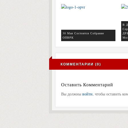
В Д
Сер
30 Мая Состоится Собрание
ДРБ
ОПВРК
Мол
КОММЕНТАРИИ (0)
Оставить Комментарий
Вы должны
войти
, чтобы оставить ко