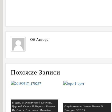
Об Авторе
Похожие Записи
В День Мученической Кончины
Царской Семьи И Верных Членов
Опубликовано Новое Видео О
Их Свиты Состоится Молебен
Поездке ОПВРК