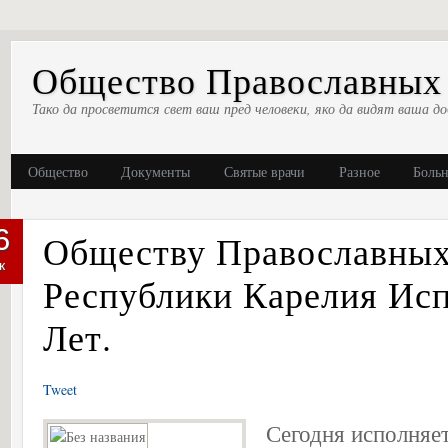
Общество Православных 
Тако да просветится свет ваш пред человеки, яко да видят ваша до
Общество
Документы
Святые врачи
Разное
Боль
6
Обществу Православных
к
Республики Карелия Ис
Лет.
Tweet
Сегодня исполняет