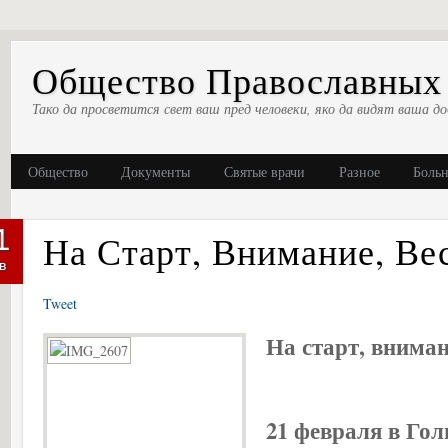
Общество Православных 
Тако да просветится свет ваш пред человеки, яко да видят ваша до
Общество
Документы
Святые врачи
Разное
Боль
1
На Старт, Внимание, Ве
в
Tweet
На старт, вниман
21 февраля в Гол