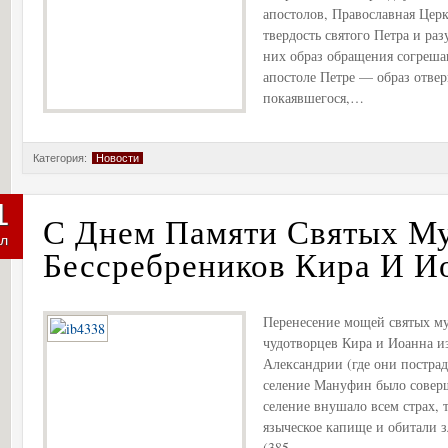
апостолов, Православная Цер
твердость святого Петра и раз
них образ обращения согреш
апостоле Петре — образ отвер
покаявшегося,…
Категория:
Новости
1
С Днем Памяти Святых М
л
Бессребреников Кира И И
Перенесение мощей святых му
чудотворцев Кира и Иоанна и
Александрии (где они пострад
селение Мануфин было соверш
селение внушало всем страх, 
языческое капище и обитали 
(385…