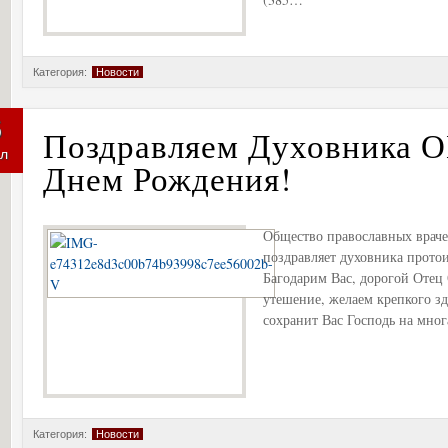
Категория:
Новости
6
Поздравляем Духовника 
л
Днем Рождения!
Общество православных враче
поздравляет духовника протои
Багодарим Вас, дорогой Отец
утешение, желаем крепкого зд
сохранит Вас Господь на многа
Категория:
Новости