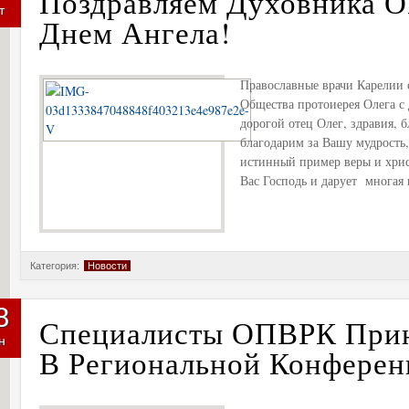
Поздравляем Духовника 
т
Днем Ангела!
Православные врачи Карелии 
Общества протоиерея Олега с
дорогой отец Олег, здравия,
благодарим за Вашу мудрость,
истинный пример веры и хрис
Вас Господь и дарует многая и
Категория:
Новости
8
Специалисты ОПВРК Прин
н
В Региональной Конфере