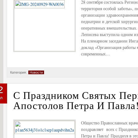
28 сентября состоялась Реги
территория особой заботы», 
организации здравоохранения
педиатрии и детской хирурги
оперативных вмешательствах.
Леписева выступила одним и
На пленарном заседании Инга
доклад «Организация работы 
современных…
Категория:
Новости
2
С Праздником Святых Пе
л
Апостолов Петра И Павла
Общество Православных враче
поздравляет всех с Праздни
Петра и Павла! Празднуя в эт