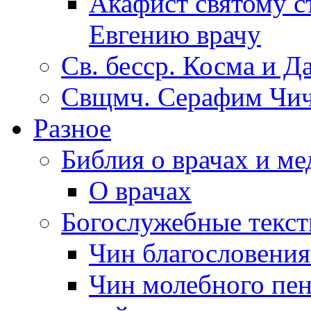
Акафист святому с
Евгению врачу
Св. бесср. Косма и Д
Свщмч. Серафим Чич
Разное
Библия о врачах и м
О врачах
Богослужебные текс
Чин благословени
Чин молебного пен