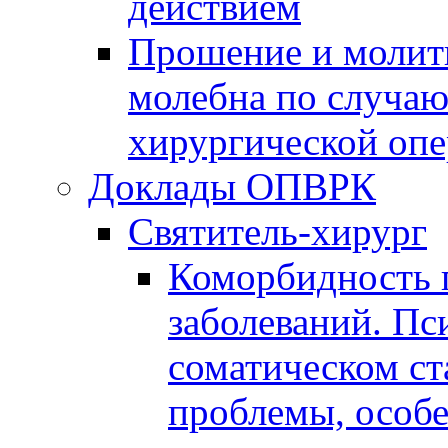
действием
Прошение и молитв
молебна по случа
хирургической оп
Доклады ОПВРК
Святитель-хирург
Коморбидность 
заболеваний. Пс
соматическом ст
проблемы, особ