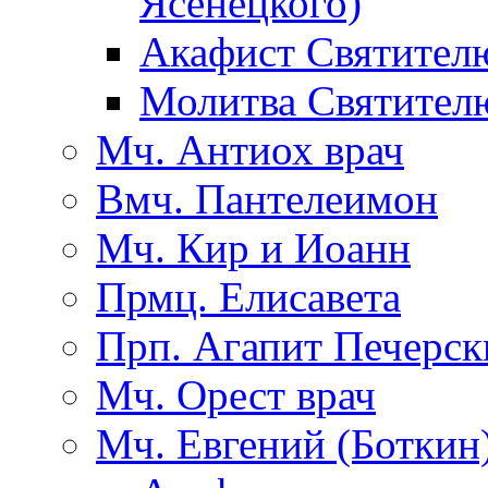
Ясенецкого)
Акафист Святител
Молитва Святител
Мч. Антиох врач
Вмч. Пантелеимон
Мч. Кир и Иоанн
Прмц. Елисавета
Прп. Агапит Печерск
Мч. Орест врач
Мч. Евгений (Боткин