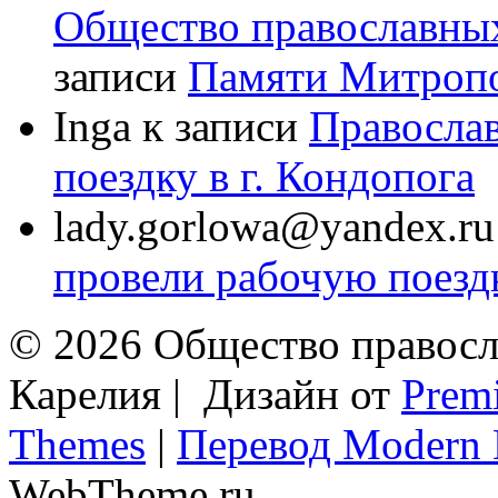
Общество православных
записи
Памяти Митроп
Inga
к записи
Правосла
поездку в г. Кондопога
lady.gorlowa@yandex.ru
провели рабочую поездк
© 2026 Общество правосл
Карелия | Дизайн от
Prem
Themes
|
Перевод Modern 
WebTheme.ru