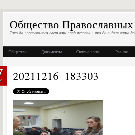
Общество Православных 
Тако да просветится свет ваш пред человеки, яко да видят ваша до
Общество
Документы
Святые врачи
Разное
7
20211216_183303
к