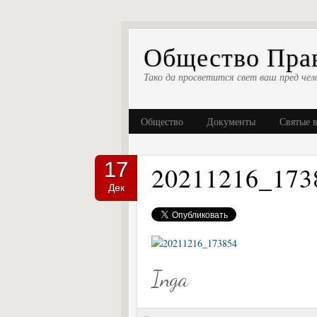
Общество Прав
Тако да просветится свет ваш пред чел
Общество
Документы
Святые 
17
20211216_173
Дек
Inga