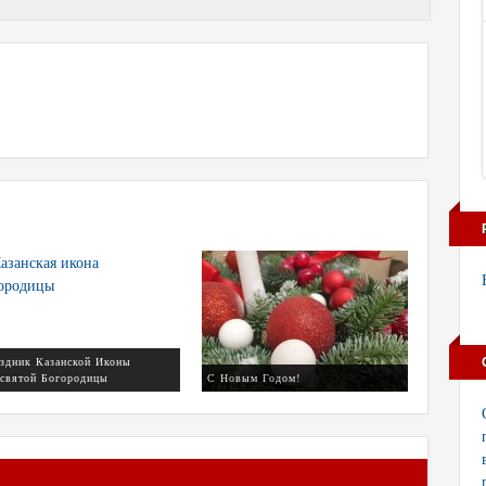
здник Казанской Иконы
святой Богородицы
С Новым Годом!