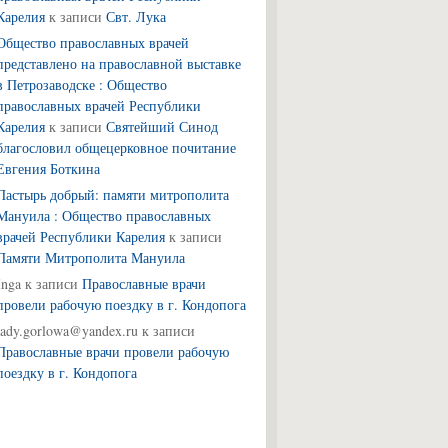
Карелия
к записи
Свт. Лука
Общество православных врачей
представлено на православной выставке
в Петрозаводске : Общество
православных врачей Республики
Карелия
к записи
Святейший Синод
благословил общецерковное почитание
Евгения Боткина
Пастырь добрый: памяти митрополита
Мануила : Общество православных
врачей Республики Карелия
к записи
Памяти Митрополита Мануила
Inga
к записи
Православные врачи
провели рабочую поездку в г. Кондопога
lady.gorlowa@yandex.ru
к записи
Православные врачи провели рабочую
поездку в г. Кондопога