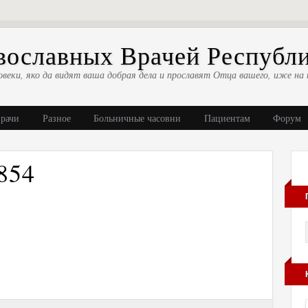
ославных Врачей Республ
овеки, яко да видят ваша добрая дела и прославят Отца вашего, иже на 
врачи
Разное
Больничные часовни
Пациентам
Форум
854