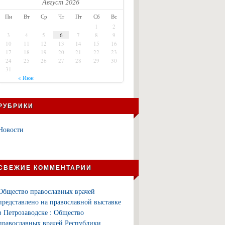
Август 2026
Пн
Вт
Ср
Чт
Пт
Сб
Вс
1
2
3
4
5
6
7
8
9
10
11
12
13
14
15
16
17
18
19
20
21
22
23
24
25
26
27
28
29
30
31
« Июн
РУБРИКИ
Новости
СВЕЖИЕ КОММЕНТАРИИ
Общество православных врачей
представлено на православной выставке
в Петрозаводске : Общество
православных врачей Республики