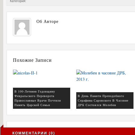
Категория:
Об Авторе
Похожие Записи
В 100-Летнюю Годовщину
Февральского Переворота
В День Памяти Преподобного
Православные Врачи Почтили
Серафима Саровского В Часовне
Память Царской Семьи
ДРБ Состоялся Молебен
КОММЕНТАРИИ (0)