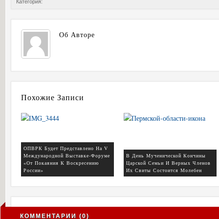
Категория:
Об Авторе
Похожие Записи
ОПВРК Будет Представлено На V
Международной Выставке-Форуме
В День Мученической Кончины
«От Покаяния К Воскресению
Царской Семьи И Верных Членов
России»
Их Свиты Состоится Молебен
КОММЕНТАРИИ (0)