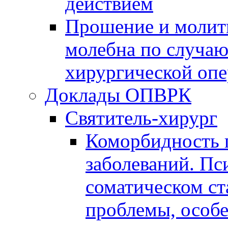
действием
Прошение и молитв
молебна по случа
хирургической оп
Доклады ОПВРК
Святитель-хирург
Коморбидность 
заболеваний. Пс
соматическом ст
проблемы, особ