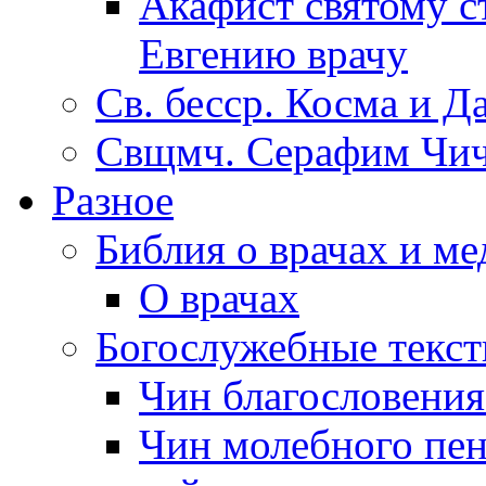
Акафист святому с
Евгению врачу
Св. бесср. Косма и Д
Свщмч. Серафим Чич
Разное
Библия о врачах и м
О врачах
Богослужебные текс
Чин благословени
Чин молебного пен