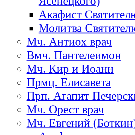
Ясенецкого)
Акафист Святител
Молитва Святител
Мч. Антиох врач
Вмч. Пантелеимон
Мч. Кир и Иоанн
Прмц. Елисавета
Прп. Агапит Печерск
Мч. Орест врач
Мч. Евгений (Боткин