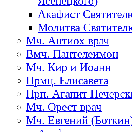
Ясенецкого)
Акафист Святител
Молитва Святител
Мч. Антиох врач
Вмч. Пантелеимон
Мч. Кир и Иоанн
Прмц. Елисавета
Прп. Агапит Печерск
Мч. Орест врач
Мч. Евгений (Боткин