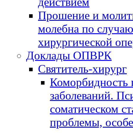
действием
Прошение и молитв
молебна по случа
хирургической оп
Доклады ОПВРК
Святитель-хирург
Коморбидность 
заболеваний. Пс
соматическом ст
проблемы, особ