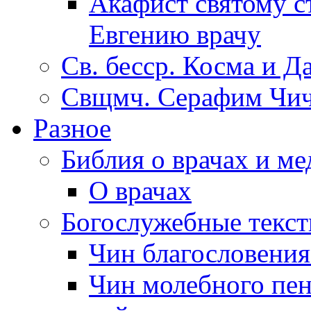
Акафист святому с
Евгению врачу
Св. бесср. Косма и Д
Свщмч. Серафим Чич
Разное
Библия о врачах и м
О врачах
Богослужебные текс
Чин благословени
Чин молебного пен