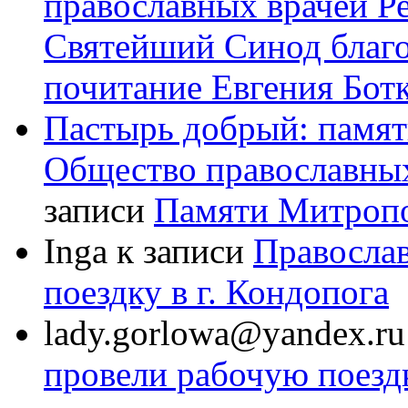
православных врачей Р
Святейший Синод благ
почитание Евгения Бот
Пастырь добрый: памят
Общество православных
записи
Памяти Митроп
Inga
к записи
Правосла
поездку в г. Кондопога
lady.gorlowa@yandex.ru
провели рабочую поездк