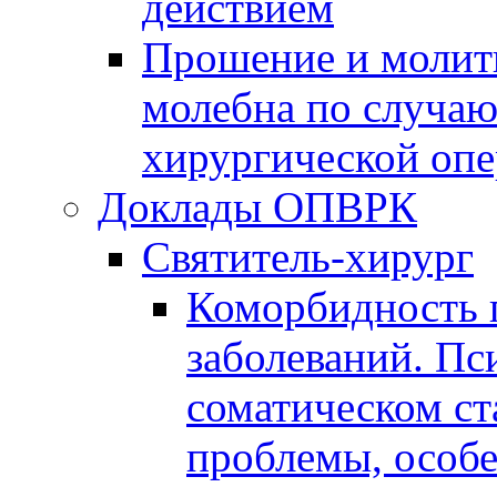
действием
Прошение и молитв
молебна по случа
хирургической оп
Доклады ОПВРК
Святитель-хирург
Коморбидность 
заболеваний. Пс
соматическом ст
проблемы, особ