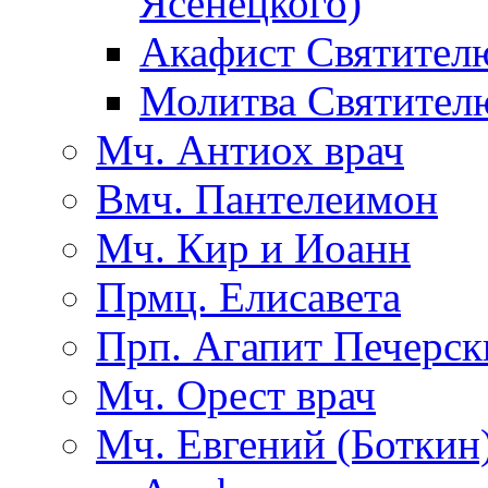
Ясенецкого)
Акафист Святител
Молитва Святител
Мч. Антиох врач
Вмч. Пантелеимон
Мч. Кир и Иоанн
Прмц. Елисавета
Прп. Агапит Печерск
Мч. Орест врач
Мч. Евгений (Боткин