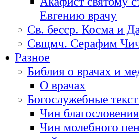
Акафист святому с
Евгению врачу
Св. бесср. Косма и Д
Свщмч. Серафим Чич
Разное
Библия о врачах и м
О врачах
Богослужебные текс
Чин благословени
Чин молебного пен