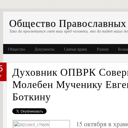
Общество Православных 
Тако да просветится свет ваш пред человеки, яко да видят ваша до
Общество
Документы
Святые врачи
Разное
Боль
5
Духовник ОПВРК Сове
т
Молебен Мученику Евг
Боткину
15 октября в храм