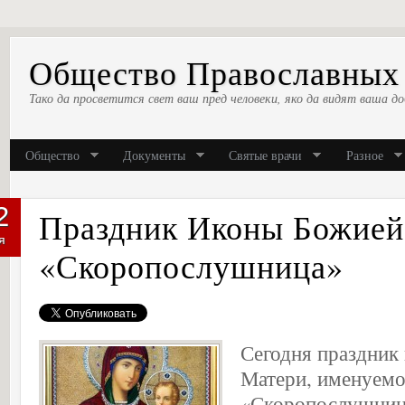
Общество Православных 
Тако да просветится свет ваш пред человеки, яко да видят ваша до
Общество
Документы
Святые врачи
Разное
2
Праздник Иконы Божией
я
«Скоропослушница»
Сегодня праздник
Матери, именуем
«Скоропослушница