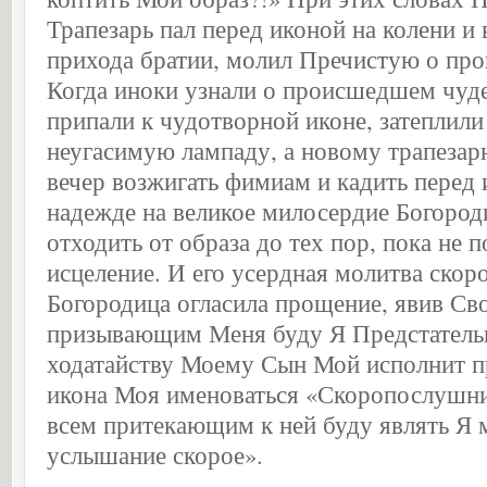
Трапезарь пал перед иконой на колени и 
прихода братии, молил Пречистую о пр
Когда иноки узнали о происшедшем чуде,
припали к чудотворной иконе, затеплили
неугасимую лампаду, а новому трапеза
вечер возжигать фимиам и кадить перед 
надежде на великое милосердие Богород
отходить от образа до тех пор, пока не 
исцеление. И его усердная молитва скор
Богородица огласила прощение, явив Сво
призывающим Меня буду Я Предстательн
ходатайству Моему Сын Мой исполнит п
икона Моя именоваться «Скоропослушни
всем притекающим к ней буду являть Я 
услышание скорое».