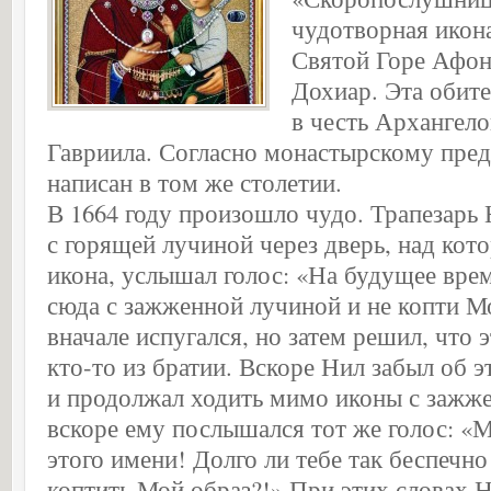
чудотворная икон
Святой Горе Афон
Дохиар. Эта обите
в честь Архангел
Гавриила. Согласно монастырскому пред
написан в том же столетии.
В 1664 году произошло чудо. Трапезарь
с горящей лучиной через дверь, над кот
икона, услышал голос: «На будущее вре
сюда с зажженной лучиной и не копти М
вначале испугался, но затем решил, что 
кто-то из братии. Вскоре Нил забыл об 
и продолжал ходить мимо иконы с зажж
вскоре ему послышался тот же голос: «
этого имени! Долго ли тебе так беспечно
коптить Мой образ?!» При этих словах Н